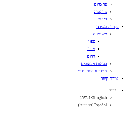
פרימיום
טרקוטה
ריהוט
נקודות מכירה
משתלות
צפון
מרכז
דרום
כסאות מעוצבים
תכנון ועיצוב גינות
יצירת קשר
עברית
English
(
אנגלית
)
Español
(
ספרדית
)