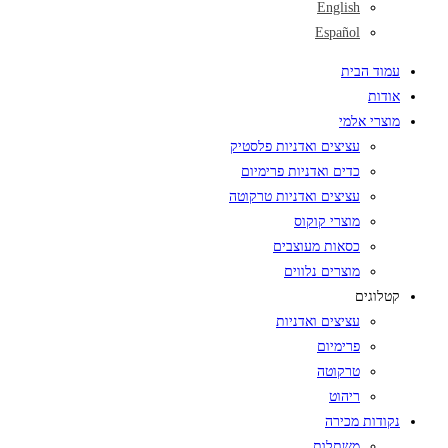
English
Español
עמוד הבית
אודות
מוצרי אלמי
עציצים ואדניות פלסטיק
כדים ואדניות פרימיום
עציצים ואדניות טרקוטה
מוצרי קוקוס
כסאות מעוצבים
מוצרים נלווים
קטלוגים
עציצים ואדניות
פרימיום
טרקוטה
ריהוט
נקודות מכירה
משתלות