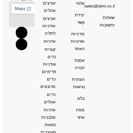
עציצים
אלמי
sales@almi.co.il
עגולים
יצירת
שאלות
עציצים
קשר
ותשובות
ואדניות
לתליה
מדיניות
ופרטיות
אדניות
האתר
קערות
כדים
אמנת
ואדניות
חברה
פרימיום
כדים
הצהרת
מרובעים
נגישות
כדים
בלוג
עגולים
מפת
אדניות
אתר
מלבניות
כסאות
מעוצבים