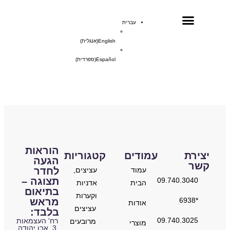
עברית
English
(
אנגלית
)
נקודות מכירה
Español
(
ספרדית
)
הוראות
יצירת
עמודים
קטגוריות
הגעה
קשר
לחדר
עמוד
עציצים,
תצוגה –
09.740.3040
הבית
אדניות
בתיאום
וקערות
מראש
*6938
אודות
עציצים
בלבד:
09.740.3025
רח' העצמאות
מרובעים
מוצרי
3, אבן יהודה