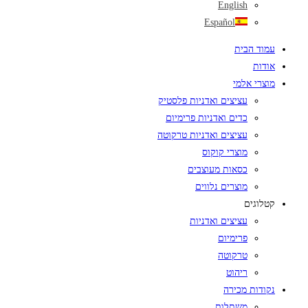
English
Español
עמוד הבית
אודות
מוצרי אלמי
עציצים ואדניות פלסטיק
כדים ואדניות פרימיום
עציצים ואדניות טרקוטה
מוצרי קוקוס
כסאות מעוצבים
מוצרים נלווים
קטלוגים
עציצים ואדניות
פרימיום
טרקוטה
ריהוט
נקודות מכירה
משתלות