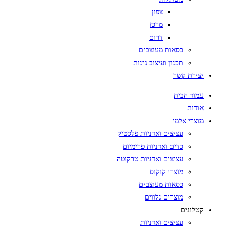
צפון
מרכז
דרום
כסאות מעוצבים
תכנון ועיצוב גינות
יצירת קשר
עמוד הבית
אודות
מוצרי אלמי
עציצים ואדניות פלסטיק
כדים ואדניות פרימיום
עציצים ואדניות טרקוטה
מוצרי קוקוס
כסאות מעוצבים
מוצרים נלווים
קטלוגים
עציצים ואדניות