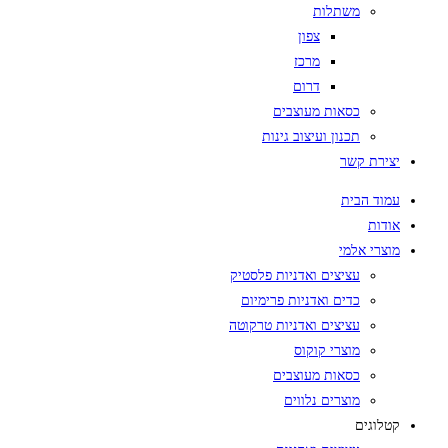
משתלות
צפון
מרכז
דרום
כסאות מעוצבים
תכנון ועיצוב גינות
יצירת קשר
עמוד הבית
אודות
מוצרי אלמי
עציצים ואדניות פלסטיק
כדים ואדניות פרימיום
עציצים ואדניות טרקוטה
מוצרי קוקוס
כסאות מעוצבים
מוצרים נלווים
קטלוגים