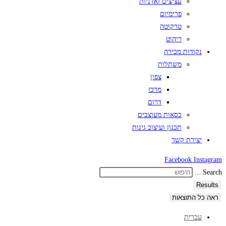
עציצים ואדניות
פרימיום
טרקוטה
ריהוט
נקודות מכירה
משתלות
צפון
מרכז
דרום
כסאות מעוצבים
תכנון ועיצוב גינות
יצירת קשר
Facebook
Instagram
Search ...
Results
ראה כל התוצאות
עברית