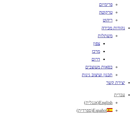
פרימיום
טרקוטה
ריהוט
נקודות מכירה
משתלות
צפון
מרכז
דרום
כסאות מעוצבים
תכנון ועיצוב גינות
יצירת קשר
עברית
English
(
אנגלית
)
Español
(
ספרדית
)