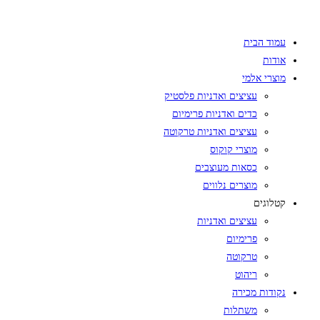
Skip
to
עמוד הבית
content
אודות
מוצרי אלמי
עציצים ואדניות פלסטיק
כדים ואדניות פרימיום
עציצים ואדניות טרקוטה
מוצרי קוקוס
כסאות מעוצבים
מוצרים נלווים
קטלוגים
עציצים ואדניות
פרימיום
טרקוטה
ריהוט
נקודות מכירה
משתלות