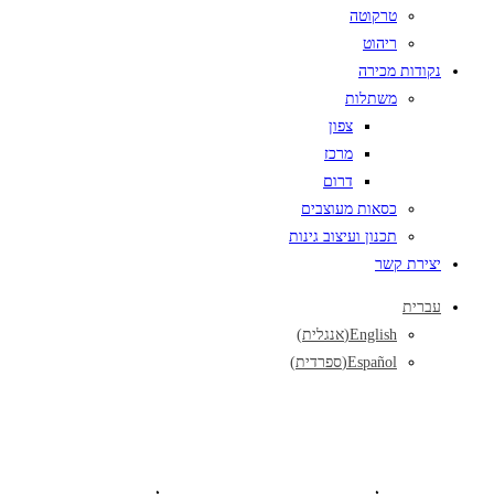
טרקוטה
ריהוט
נקודות מכירה
משתלות
צפון
מרכז
דרום
כסאות מעוצבים
תכנון ועיצוב גינות
יצירת קשר
עברית
English
(
אנגלית
)
Español
(
ספרדית
)