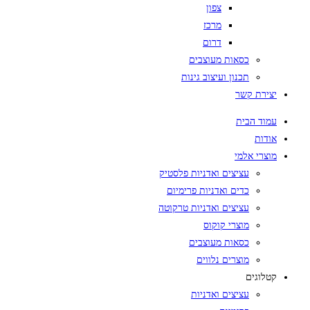
צפון
מרכז
דרום
כסאות מעוצבים
תכנון ועיצוב גינות
יצירת קשר
עמוד הבית
אודות
מוצרי אלמי
עציצים ואדניות פלסטיק
כדים ואדניות פרימיום
עציצים ואדניות טרקוטה
מוצרי קוקוס
כסאות מעוצבים
מוצרים נלווים
קטלוגים
עציצים ואדניות