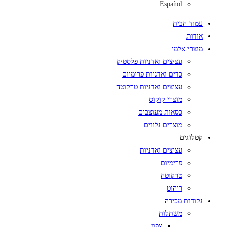
Español
עמוד הבית
אודות
מוצרי אלמי
עציצים ואדניות פלסטיק
כדים ואדניות פרימיום
עציצים ואדניות טרקוטה
מוצרי קוקוס
כסאות מעוצבים
מוצרים נלווים
קטלוגים
עציצים ואדניות
פרימיום
טרקוטה
ריהוט
נקודות מכירה
משתלות
צפון