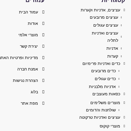
קטגוריות
עמודים
עציצים, אדניות וקערות
עמוד הבית
עציצים מרובעים
אודות
עציצים עגולים
עציצים ואדניות
מוצרי אלמי
לתליה
יצירת קשר
אדניות
קערות
מדיניות ופרטיות האתר
כדים ואדניות פרימיום
אמנת חברה
כדים מרובעים
כדים עגולים
הצהרת נגישות
אדניות מלבניות
בלוג
כסאות מעוצבים
מוצרים משלימים
מפת אתר
שולחנות והדומים
עציצים ואדניות טרקוטה
מוצרי קוקוס