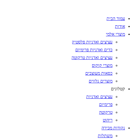
Skip
to
עמוד הבית
content
אודות
מוצרי אלמי
עציצים ואדניות פלסטיק
כדים ואדניות פרימיום
עציצים ואדניות טרקוטה
מוצרי קוקוס
כסאות מעוצבים
מוצרים נלווים
קטלוגים
עציצים ואדניות
פרימיום
טרקוטה
ריהוט
נקודות מכירה
משתלות