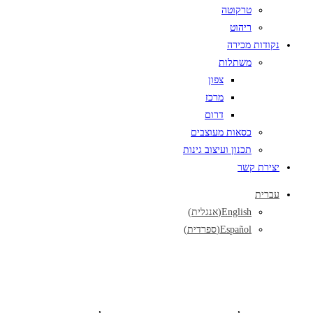
טרקוטה
ריהוט
נקודות מכירה
משתלות
צפון
מרכז
דרום
כסאות מעוצבים
תכנון ועיצוב גינות
יצירת קשר
עברית
English
(
אנגלית
)
Español
(
ספרדית
)