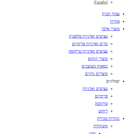
Español
עמוד הבית
אודות
מוצרי אלמי
עציצים ואדניות פלסטיק
כדים ואדניות פרימיום
עציצים ואדניות טרקוטה
מוצרי קוקוס
כסאות מעוצבים
מוצרים נלווים
קטלוגים
עציצים ואדניות
פרימיום
טרקוטה
ריהוט
נקודות מכירה
משתלות
צפון