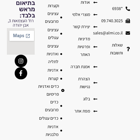
בתיאום
אודות
וקערות
מראש
*6938
עציצים
מוצרי אלמי
בלבד:
09.740.3025
רח' העצמאות 3,
מרובעים
אבן יהודה
יצירת קשר
עציצים
sales@almi.co.il
עגולים
מדיניות
שאלות
עציצים
ופרטיות
ותשובות
ואדניות
האתר
לתליה
אמנת חברה
אדניות
קערות
הצהרת
כדים ואדניות
נגישות
פרימיום
בלוג
כדים
מרובעים
מפת אתר
כדים עגולים
אדניות
מלבניות