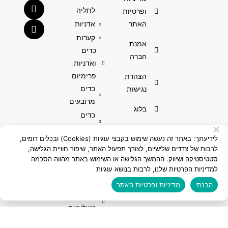
לתליה
ופרטיות
האתר
אדניות
קערות
אמנת
כדים
חברה
ואדניות
פרימיום
הצהרת
כדים
נגישות
מרובעים
בלוג
כדים
עגולים
מפת אתר
לידיעתך: באתר זה נעשה שימוש בקבצי עוגיות (Cookies) ובכלים דומים,
אדניות
לרבות של צדדים שלישיים, לצורך תפעול האתר, שיפור חוויית הגלישה,
מלבניות
סטטיסטיקה ושיווק. ההמשך הגלישה או השימוש באתר מהווה הסכמה
כסאות
למדיניות הפרטיות שלנו, לרבות בנושא עוגיות
מעוצבים
הבנתי
מדיניות ופרטיות האתר
מוצרים
משלימים
שולחנות