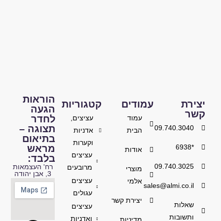
הוראות
יצירת
עמודים
קטגוריות
הגעה
קשר
לחדר
עמוד
עציצים,
תצוגה –
09.740.3040
הבית
אדניות
בתיאום
וקערות
מראש
*6938
אודות
עציצים
בלבד:
09.740.3025
רח' העצמאות
מרובעים
מוצרי
3, אבן יהודה
עציצים
אלמי
sales@almi.co.il
עגולים
יצירת קשר
שאלות
עציצים
ותשובות
ואדניות
מדיניות