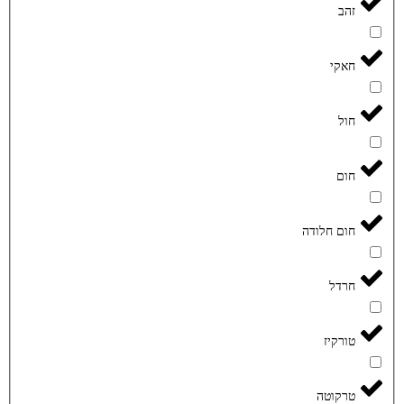
זהב
חאקי
חול
חום
חום חלודה
חרדל
טורקיז
טרקוטה