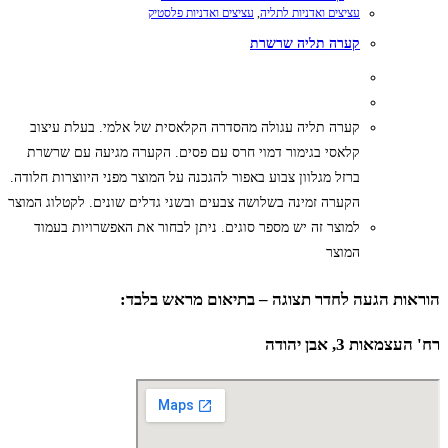
עציצים ואדניות לתליה
,
עציצים ואדניות פלסטיק
קערה תליה שרשרת
קערה תליה עגולה מהסדרה הקלאסית של אלמי. בעלת עיצוב
קלאסי בגימור דמוי חרס עם פסים. הקערה מגיעה עם שרשרת
ברזל מגלוון צבוע באפור להגכנה על המוצר מפני היווצרות חלודה.
הקערה זמינה בשלושה צבעים ובשני גדלים שונים. לקטלוג המוצר
למוצר זה יש מספר סוגים. ניתן לבחור את האפשרויות בעמוד
המוצר
הוראות הגעה לחדר תצוגה – בתיאום מראש בלבד:
רח' העצמאות 3, אבן יהודה