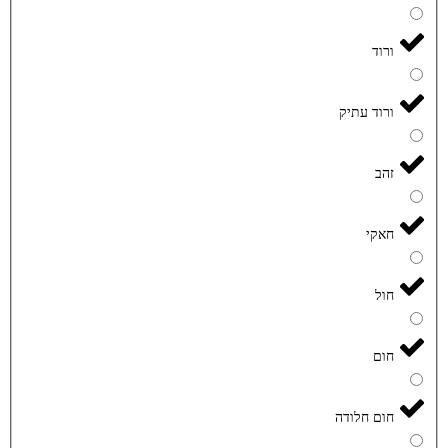
ורוד
ורוד עתיק
זהב
חאקי
חול
חום
חום חלודה