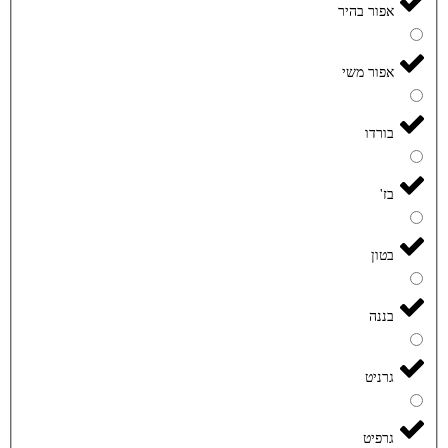
אפור בהיר
אפור משי
בורדו
בז'
בטון
בננה
גרניט
גרפיט