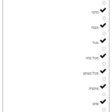
מוקה
מנטה
סגול
סגול כהה
סגול מעושן
פוקסיה
פחם