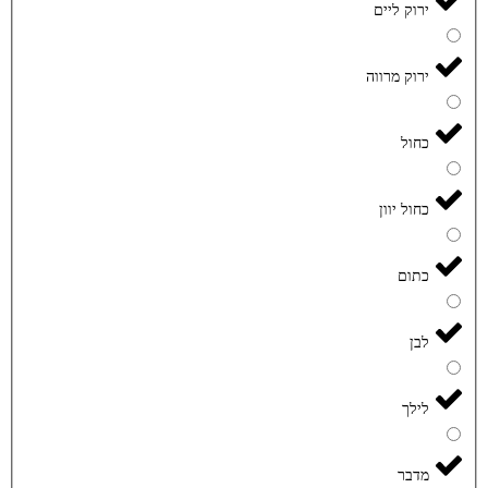
ירוק ליים
ירוק מרווה
כחול
כחול יוון
כתום
לבן
לילך
מדבר