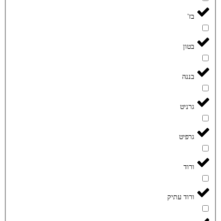
בז'
בטון
בננה
גרניט
גרפיט
ורוד
ורוד עתיק