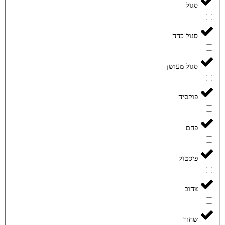
סגול
סגול כהה
סגול מעושן
פוקסיה
פחם
פיסטוק
צהוב
שחור