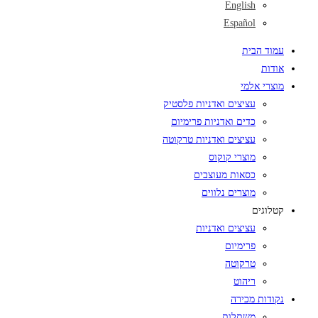
English
Español
עמוד הבית
אודות
מוצרי אלמי
עציצים ואדניות פלסטיק
כדים ואדניות פרימיום
עציצים ואדניות טרקוטה
מוצרי קוקוס
כסאות מעוצבים
מוצרים נלווים
קטלוגים
עציצים ואדניות
פרימיום
טרקוטה
ריהוט
נקודות מכירה
משתלות