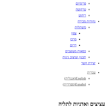
פרימיום
טרקוטה
ריהוט
נקודות מכירה
משתלות
צפון
מרכז
דרום
כסאות מעוצבים
תכנון ועיצוב גינות
יצירת קשר
עברית
English
(
אנגלית
)
Español
(
ספרדית
)
עציצים ואדניות לתליה