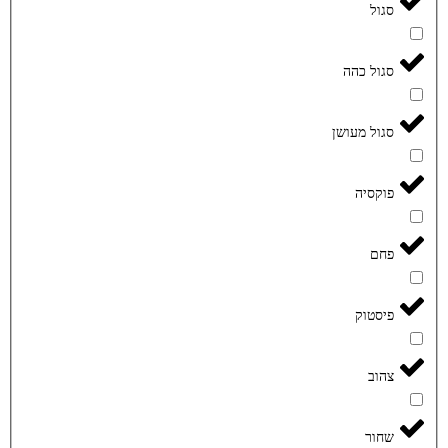
סגול
סגול כהה
סגול מעושן
פוקסיה
פחם
פיסטוק
צהוב
שחור