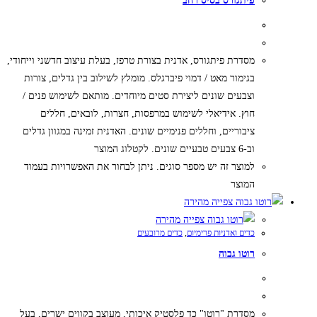
פיתגורס בסיס רחב
מסדרת פיתגורס, אדנית בצורת טרפז, בעלת עיצוב חדשני וייחודי,
בגימור מאט / דמוי פיברגלס. מומלץ לשילוב בין גדלים, צורות
וצבעים שונים ליצירת סטים מיוחדים. מותאם לשימוש פנים /
חוץ. אידיאלי לשימוש במרפסות, חצרות, לובאים, חללים
ציבוריים, וחללים פנימיים שונים. האדנית זמינה במגוון גדלים
וב-6 צבעים טבעיים שונים. לקטלוג המוצר
למוצר זה יש מספר סוגים. ניתן לבחור את האפשרויות בעמוד
המוצר
צפייה מהירה
צפייה מהירה
כדים ואדניות פרימיום
,
כדים מרובעים
רוטו גבוה
מסדרת "רוטו" כד פלסטיק איכותי, מעוצב בקווים ישרים, בעל