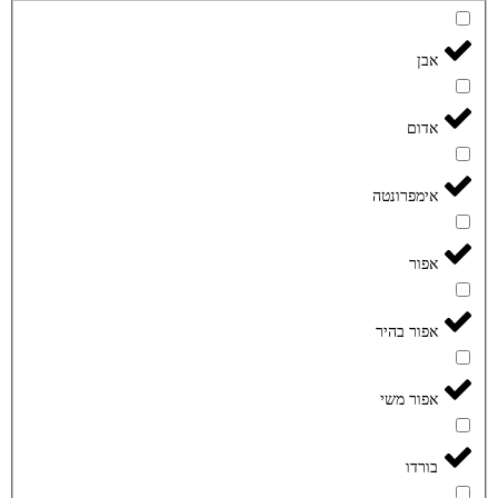
אבן
אדום
אימפרונטה
אפור
אפור בהיר
אפור משי
בורדו