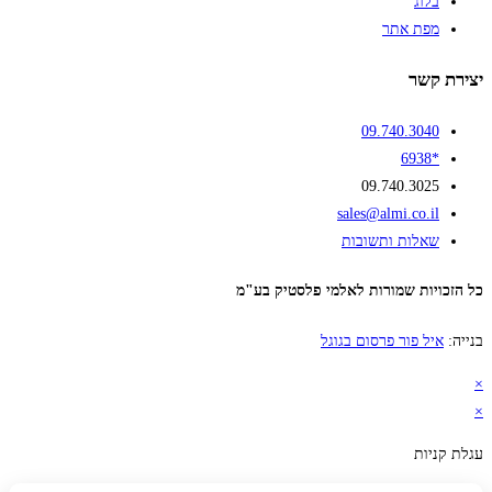
בלוג
מפת אתר
יצירת קשר
09.740.3040
*6938
09.740.3025
sales@almi.co.il
שאלות ותשובות
כל הזכויות שמורות לאלמי פלסטיק בע"מ
בנייה:
איל פור פרסום בגוגל
×
×
עגלת קניות