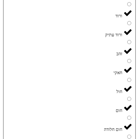
ורוד
ורוד עתיק
זהב
חאקי
חול
חום
חום חלודה