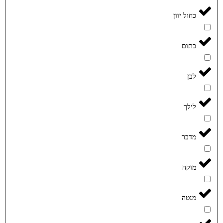
כחול יוון
כתום
לבן
לילך
מדבר
מוקה
מנטה