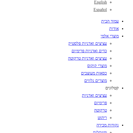
English
Español
עמוד הבית
אודות
מוצרי אלמי
עציצים ואדניות פלסטיק
כדים ואדניות פרימיום
עציצים ואדניות טרקוטה
מוצרי קוקוס
כסאות מעוצבים
מוצרים נלווים
קטלוגים
עציצים ואדניות
פרימיום
טרקוטה
ריהוט
נקודות מכירה
משתלות