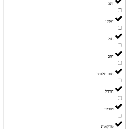
זהב
חאקי
חול
חום
חום חלודה
חרדל
טורקיז
טרקוטה