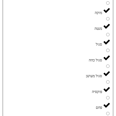
מוקה
מנטה
סגול
סגול כהה
סגול מעושן
פוקסיה
פחם