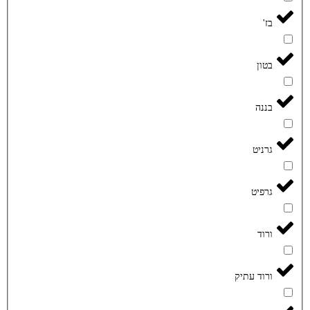
בז'
בטון
בננה
גרניט
גרפיט
ורוד
ורוד עתיק