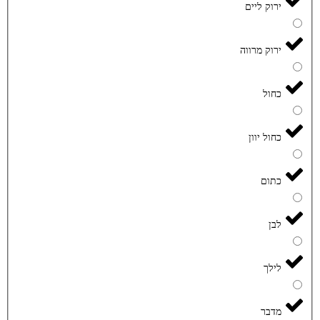
ירוק ליים
ירוק מרווה
כחול
כחול יוון
כתום
לבן
לילך
מדבר