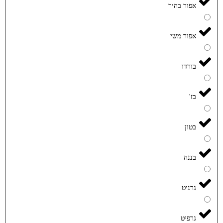
אפור בהיר
אפור משי
בורדו
בז'
בטון
בננה
גרניט
גרפיט