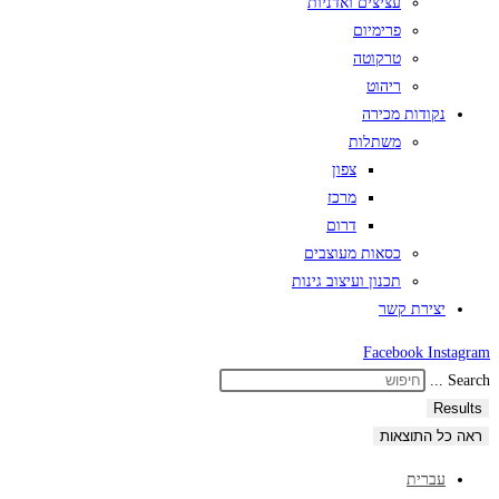
עציצים ואדניות
פרימיום
טרקוטה
ריהוט
נקודות מכירה
משתלות
צפון
מרכז
דרום
כסאות מעוצבים
תכנון ועיצוב גינות
יצירת קשר
Facebook
Instagram
Search ...
Results
ראה כל התוצאות
עברית