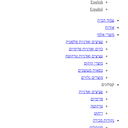
English
Español
עמוד הבית
אודות
מוצרי אלמי
עציצים ואדניות פלסטיק
כדים ואדניות פרימיום
עציצים ואדניות טרקוטה
מוצרי קוקוס
כסאות מעוצבים
מוצרים נלווים
קטלוגים
עציצים ואדניות
פרימיום
טרקוטה
ריהוט
נקודות מכירה
משתלות