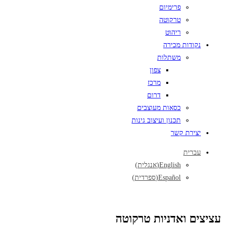
פרימיום
טרקוטה
ריהוט
נקודות מכירה
משתלות
צפון
מרכז
דרום
כסאות מעוצבים
תכנון ועיצוב גינות
יצירת קשר
עברית
English
(
אנגלית
)
Español
(
ספרדית
)
עציצים ואדניות טרקוטה