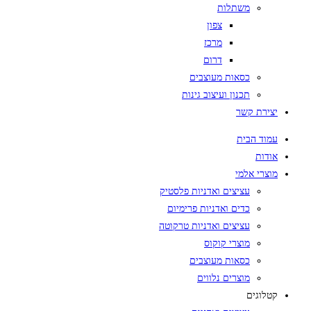
משתלות
צפון
מרכז
דרום
כסאות מעוצבים
תכנון ועיצוב גינות
יצירת קשר
עמוד הבית
אודות
מוצרי אלמי
עציצים ואדניות פלסטיק
כדים ואדניות פרימיום
עציצים ואדניות טרקוטה
מוצרי קוקוס
כסאות מעוצבים
מוצרים נלווים
קטלוגים