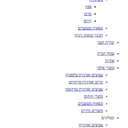
צפון
מרכז
דרום
כסאות מעוצבים
תכנון ועיצוב גינות
יצירת קשר
עמוד הבית
אודות
מוצרי אלמי
עציצים ואדניות פלסטיק
כדים ואדניות פרימיום
עציצים ואדניות טרקוטה
מוצרי קוקוס
כסאות מעוצבים
מוצרים נלווים
קטלוגים
עציצים ואדניות