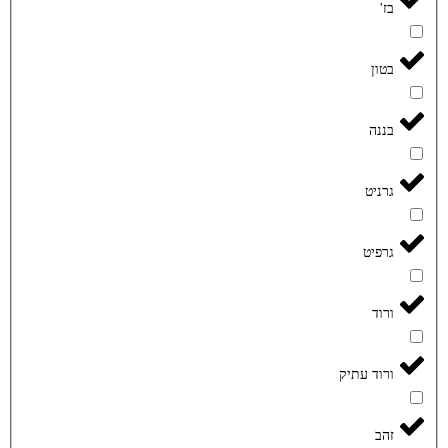
בז'
בטון
בננה
גרניט
גרפיט
ורוד
ורוד עתיק
זהב