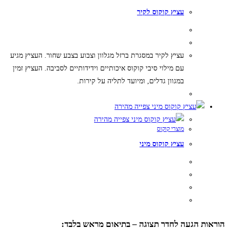
עציץ קוקוס לקיר
סוגים.
ניתן
לבחור
את
עציץ לקיר במסגרת ברזל מגלוון וצבוע בצבע שחור. העציץ מגיע
האפשרויות
עם מילוי סיבי קוקוס איכותיים וידידותיים לסביבה. העציץ זמין
בעמוד
במגוון גדלים, ומיועד לתליה על קירות.
המוצר
למוצר
זה
צפייה מהירה
יש
צפייה מהירה
מוצרי קוקוס
מספר
עציץ קוקוס מיני
סוגים.
ניתן
לבחור
את
האפשרויות
למוצר
בעמוד
זה
המוצר
הוראות הגעה לחדר תצוגה – בתיאום מראש בלבד:
יש