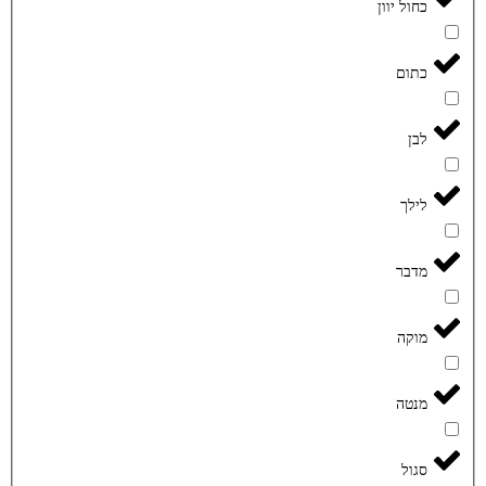
כחול יוון
כתום
לבן
לילך
מדבר
מוקה
מנטה
סגול