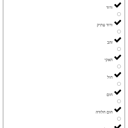
ורוד
ורוד עתיק
זהב
חאקי
חול
חום
חום חלודה