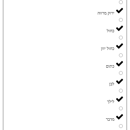
ירוק מרווה
כחול
כחול יוון
כתום
לבן
לילך
מדבר