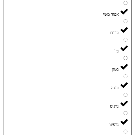
אפור משי
בורדו
בז'
בטון
בננה
גרניט
גרפיט