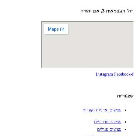
מספר
רח' העצמאות 3, אבן יהודה
סוגים.
ניתן
לבחור
את
האפשרויות
בעמוד
המוצר
Instagram
Facebook-f
קטגוריות
עציצים, אדניות וקערות
עציצים מרובעים
עציצים עגולים