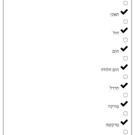
חאקי
חול
חום
חום חלודה
חרדל
טורקיז
טרקוטה