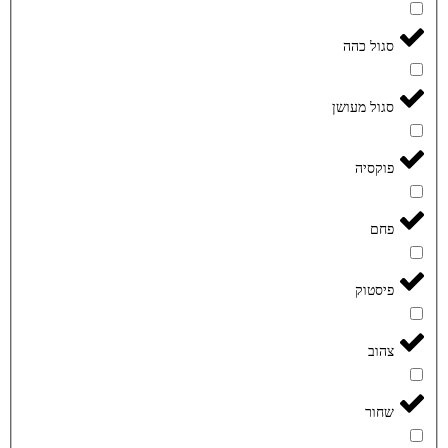
סגול כהה
סגול מעושן
פוקסיה
פחם
פיסטוק
צהוב
שחור