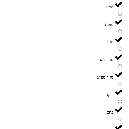
מוקה
מנטה
סגול
סגול כהה
סגול מעושן
פוקסיה
פחם