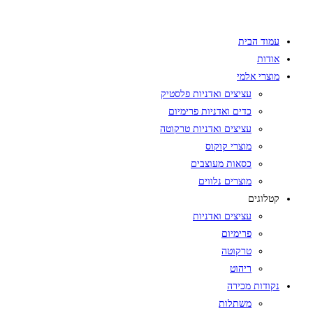
Skip
to
עמוד הבית
content
אודות
מוצרי אלמי
עציצים ואדניות פלסטיק
כדים ואדניות פרימיום
עציצים ואדניות טרקוטה
מוצרי קוקוס
כסאות מעוצבים
מוצרים נלווים
קטלוגים
עציצים ואדניות
פרימיום
טרקוטה
ריהוט
נקודות מכירה
משתלות