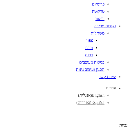
פרימיום
טרקוטה
ריהוט
נקודות מכירה
משתלות
צפון
מרכז
דרום
כסאות מעוצבים
תכנון ועיצוב גינות
יצירת קשר
עברית
English
(
אנגלית
)
Español
(
ספרדית
)
נבחר: