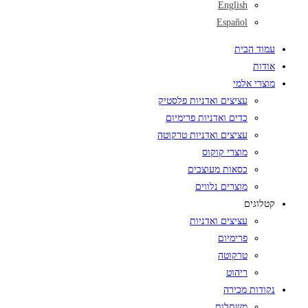
English
Español
עמוד הבית
אודות
מוצרי אלמי
עציצים ואדניות פלסטיק
כדים ואדניות פרימיום
עציצים ואדניות טרקוטה
מוצרי קוקוס
כסאות מעוצבים
מוצרים נלווים
קטלוגים
עציצים ואדניות
פרימיום
טרקוטה
ריהוט
נקודות מכירה
משתלות