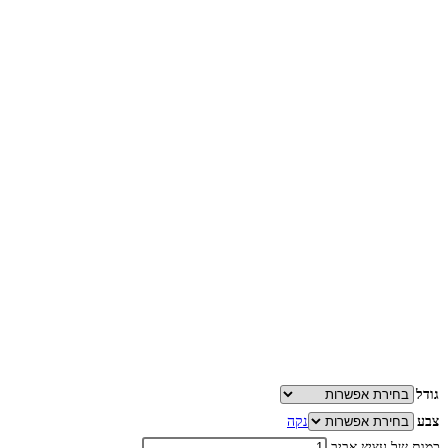
גודל
צבע
נקה
כמות של עציץ אביב