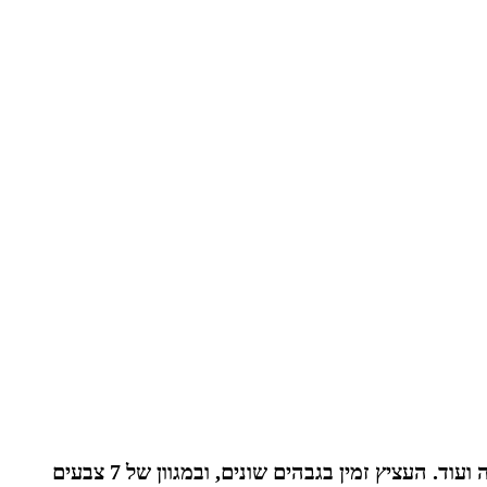
כד קוני עגול, בעל גימור חיצוני מוברש / גלים. אידיאלי לשימוש בלובאים, חללים ציבוריים פנימיים, משרדים, חדרי המתנה ועוד. העציץ זמין בגבהים שונים, ובמגוון של 7 צבעים