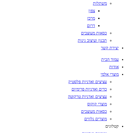
משתלות
צפון
מרכז
דרום
כסאות מעוצבים
תכנון ועיצוב גינות
יצירת קשר
עמוד הבית
אודות
מוצרי אלמי
עציצים ואדניות פלסטיק
כדים ואדניות פרימיום
עציצים ואדניות טרקוטה
מוצרי קוקוס
כסאות מעוצבים
מוצרים נלווים
קטלוגים