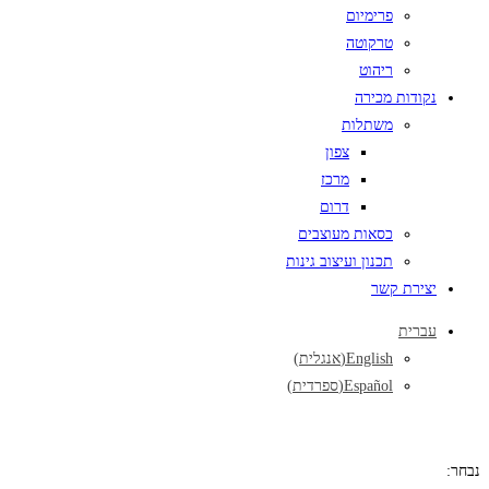
פרימיום
טרקוטה
ריהוט
נקודות מכירה
משתלות
צפון
מרכז
דרום
כסאות מעוצבים
תכנון ועיצוב גינות
יצירת קשר
עברית
English
(
אנגלית
)
Español
(
ספרדית
)
נבחר: