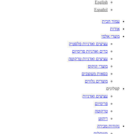
English
Español
עמוד הבית
אודות
מוצרי אלמי
עציצים ואדניות פלסטיק
כדים ואדניות פרימיום
עציצים ואדניות טרקוטה
מוצרי קוקוס
כסאות מעוצבים
מוצרים נלווים
קטלוגים
עציצים ואדניות
פרימיום
טרקוטה
ריהוט
נקודות מכירה
משתלות