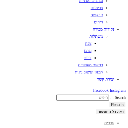
עציצים ואדניות
פרימיום
טרקוטה
ריהוט
נקודות מכירה
משתלות
צפון
מרכז
דרום
כסאות מעוצבים
תכנון ועיצוב גינות
יצירת קשר
Facebook
Instagram
Search ...
Results
ראה כל התוצאות
עברית