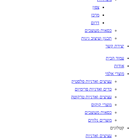
צפון
מרכז
דרום
כסאות מעוצבים
תכנון ועיצוב גינות
יצירת קשר
עמוד הבית
אודות
מוצרי אלמי
עציצים ואדניות פלסטיק
כדים ואדניות פרימיום
עציצים ואדניות טרקוטה
מוצרי קוקוס
כסאות מעוצבים
מוצרים נלווים
קטלוגים
עציצים ואדניות