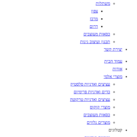
משתלות
צפון
מרכז
דרום
כסאות מעוצבים
תכנון ועיצוב גינות
יצירת קשר
עמוד הבית
אודות
מוצרי אלמי
עציצים ואדניות פלסטיק
כדים ואדניות פרימיום
עציצים ואדניות טרקוטה
מוצרי קוקוס
כסאות מעוצבים
מוצרים נלווים
קטלוגים