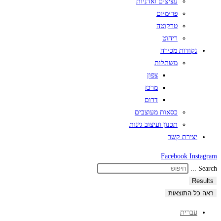
עציצים ואדניות
פרימיום
טרקוטה
ריהוט
נקודות מכירה
משתלות
צפון
מרכז
דרום
כסאות מעוצבים
תכנון ועיצוב גינות
יצירת קשר
Facebook
Instagram
Search ...
Results
ראה כל התוצאות
עברית