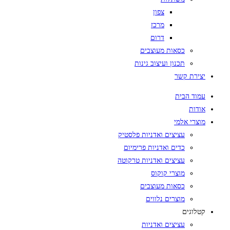
צפון
מרכז
דרום
כסאות מעוצבים
תכנון ועיצוב גינות
יצירת קשר
עמוד הבית
אודות
מוצרי אלמי
עציצים ואדניות פלסטיק
כדים ואדניות פרימיום
עציצים ואדניות טרקוטה
מוצרי קוקוס
כסאות מעוצבים
מוצרים נלווים
קטלוגים
עציצים ואדניות