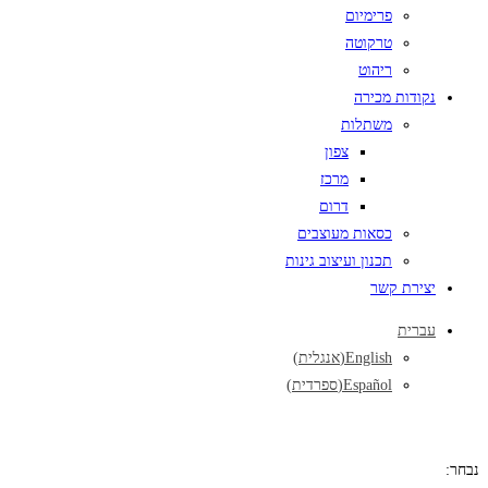
פרימיום
טרקוטה
ריהוט
נקודות מכירה
משתלות
צפון
מרכז
דרום
כסאות מעוצבים
תכנון ועיצוב גינות
יצירת קשר
עברית
English
(
אנגלית
)
Español
(
ספרדית
)
נבחר: