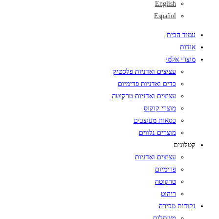
English
Español
עמוד הבית
אודות
מוצרי אלמי
עציצים ואדניות פלסטיק
כדים ואדניות פרימיום
עציצים ואדניות טרקוטה
מוצרי קוקוס
כסאות מעוצבים
מוצרים נלווים
קטלוגים
עציצים ואדניות
פרימיום
טרקוטה
ריהוט
נקודות מכירה
משתלות