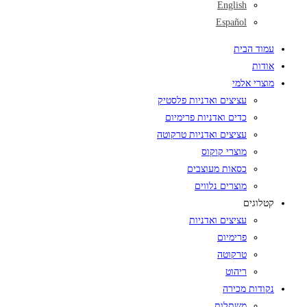
English
Español
עמוד הבית
אודות
מוצרי אלמי
עציצים ואדניות פלסטיק
כדים ואדניות פרימיום
עציצים ואדניות טרקוטה
מוצרי קוקוס
כסאות מעוצבים
מוצרים נלווים
קטלוגים
עציצים ואדניות
פרימיום
טרקוטה
ריהוט
נקודות מכירה
משתלות