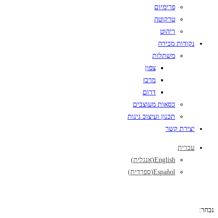
פרימיום
טרקוטה
ריהוט
נקודות מכירה
משתלות
צפון
מרכז
דרום
כסאות מעוצבים
תכנון ועיצוב גינות
יצירת קשר
עברית
English
(
אנגלית
)
Español
(
ספרדית
)
נבחר: