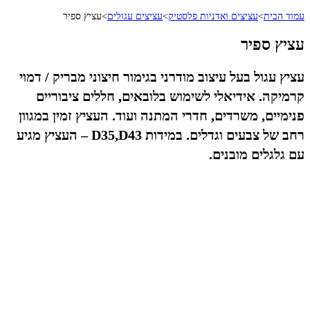
עמוד הבית
>
עציצים ואדניות פלסטיק
>
עציצים עגולים
>
עציץ ספיר
עציץ ספיר
עציץ עגול בעל עיצוב מודרני בגימור חיצוני מבריק / דמוי
קרמיקה. אידיאלי לשימוש בלובאים, חללים ציבוריים
פנימיים, משרדים, חדרי המתנה ועוד. העציץ זמין במגוון
רחב של צבעים וגדלים. במידות D35,D43 – העציץ מגיע
עם גלגלים מובנים.