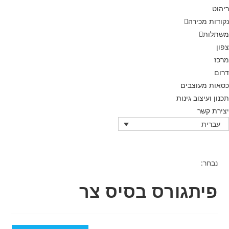
הוט
ודות מכירה
תלות
ון
כז
ום
אות מעוצבים
נון ועיצוב גינות
ירת קשר
עברית
נבחר:
פיתגורס בסיס צר