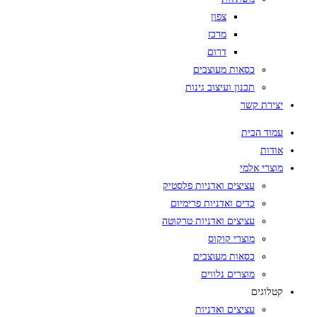
צפון
מרכז
דרום
כסאות מעוצבים
תכנון ועיצוב גינות
יצירת קשר
עמוד הבית
אודות
מוצרי אלמי
עציצים ואדניות פלסטיק
כדים ואדניות פרימיום
עציצים ואדניות טרקוטה
מוצרי קוקוס
כסאות מעוצבים
מוצרים נלווים
קטלוגים
עציצים ואדניות