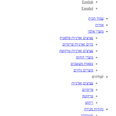
English
Español
עמוד הבית
אודות
מוצרי אלמי
עציצים ואדניות פלסטיק
כדים ואדניות פרימיום
עציצים ואדניות טרקוטה
מוצרי קוקוס
כסאות מעוצבים
מוצרים נלווים
קטלוגים
עציצים ואדניות
פרימיום
טרקוטה
ריהוט
נקודות מכירה
משתלות