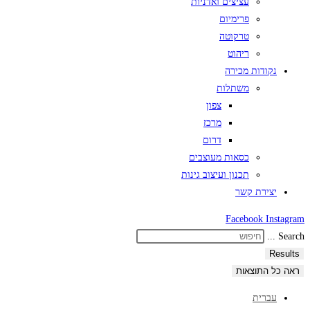
עציצים ואדניות
פרימיום
טרקוטה
ריהוט
נקודות מכירה
משתלות
צפון
מרכז
דרום
כסאות מעוצבים
תכנון ועיצוב גינות
יצירת קשר
Facebook
Instagram
Search ...
Results
ראה כל התוצאות
עברית