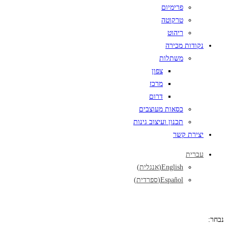
פרימיום
טרקוטה
ריהוט
נקודות מכירה
משתלות
צפון
מרכז
דרום
כסאות מעוצבים
תכנון ועיצוב גינות
יצירת קשר
עברית
English
(
אנגלית
)
Español
(
ספרדית
)
נבחר: