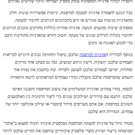
הקפידו לבחור אדניות המספקות עומק מספיק לצמיחה וניקוז שורשים נאותים.
בכל הנוגע להצמדת אדניות למעקה למרפסת, קיימות אפשרויות שונות. חלק
מהאדניות מגיעות עם סוגרים או ווים מתכווננים הניתנים לחיבור למעקה,
מספקים יציבות ומונעים תנועה. אדניות אחרות כוללות מהדקים מובנים הניתנים
לחיבור בקלות לגדלים שונים של מעקה. חשוב לוודא שהאדניות מהודקות היטב
כדי למנוע תאונות או נזקים.
בנוסף לבחירת ה
אדניות למרפסת
שלכם, טיפול ותחזוקה נכונים חיוניים לבריאות
הצמחים שלכם. השקיה, דישון וגיזום קבועים, כמו גם מעקב אחר מזיקים
ומחלות, יסייעו לצמחים שלכם לשגשג ולפרוח. קחו בחשבון את כמות אור
השמש שהמרפסת שלכם מקבלת ובחרו בצמחים המתאימים לתנאי התאורה.
לבסוף, בחרו צמחים ואדניות המשלימים את עיצוב המרפסת והסגנון האישי
שלכם. התנסו עם סידורים ושילובים שונים כדי ליצור הרמוניה בין האלמנטים
השונים במרפסת. אם אתם מעדיפים סידור סימטרי או שילוב אקלקטי יותר של
צמחים, הבחירה היא שלכם.
מבחר גדול של אדניות למעקה המרפסת מפלסטיק איכותי תוכלו למצוא ב"אלמי"
המתמחה בייצור ושיווק מוצרי פלסטיק איכותיים שיהפכו את החיים שלכם ליותר