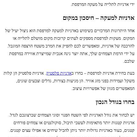
ידי אדניות לתלייה על מעקה המרפסת.
אדניות למעקה – חיסכון במקום
אחד היתרונות המרכזיים בשימוש באדניות למעקה למרפסת הוא ניצול יעיל של
המקום. מעקות למרפסת מספקים לעתים קרובות מקום מושלם לתלייה או
להרכבה של אדניות, ומאפשרים לכם להפיק את המרב משטח הרצפה המוגבל.
על ידי הרמת הצמחים שלך, אתה יוצר גינה אנכית שמייצרת אווירה במרפסת
שלכם.
בעת בחירת אדניות למרפסת – בחרו ב
אדניות פלסטיק
. אדניות פלסטיק הן קלות
משקל ועמידות בפני מזג אוויר. הן מגיעות בצורות, גדלים וצבעים שונים,
המאפשרים מגוון של אפשרויות עיצוב.
בחרו בגודל הנכון
יש לבחור את גודל האדניות לפי השטח הפנוי וסוגי הצמחים שברצונכם לגדל.
אדניות קטנות יותר מתאימות לעשבי תיבול, סוקולנטים או צמחים פורחים
קטנים, בעוד באדניות גדולות יותר ניתן להכיל שיחים או אפילו עצים קטנים.