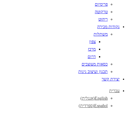
פרימיום
טרקוטה
ריהוט
נקודות מכירה
משתלות
צפון
מרכז
דרום
כסאות מעוצבים
תכנון ועיצוב גינות
יצירת קשר
עברית
English
(
אנגלית
)
Español
(
ספרדית
)