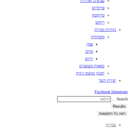
עציצים ואדניות
פרימיום
טרקוטה
ריהוט
נקודות מכירה
משתלות
צפון
מרכז
דרום
כסאות מעוצבים
תכנון ועיצוב גינות
יצירת קשר
Facebook
Instagram
Search ...
Results
ראה כל התוצאות
עברית