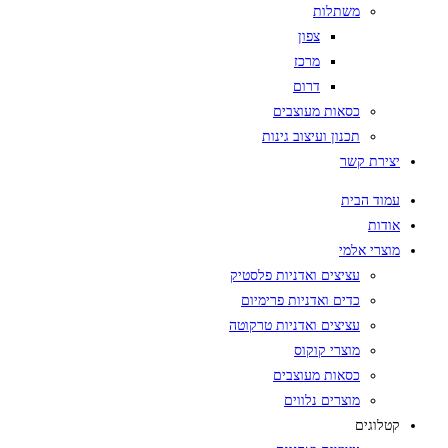
משתלות
צפון
מרכז
דרום
כסאות מעוצבים
תכנון ועיצוב גינות
יצירת קשר
עמוד הבית
אודות
מוצרי אלמי
עציצים ואדניות פלסטיק
כדים ואדניות פרימיום
עציצים ואדניות טרקוטה
מוצרי קוקוס
כסאות מעוצבים
מוצרים נלווים
קטלוגים