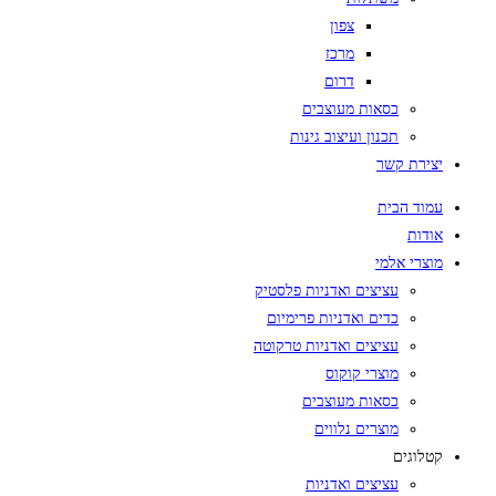
צפון
מרכז
דרום
כסאות מעוצבים
תכנון ועיצוב גינות
יצירת קשר
עמוד הבית
אודות
מוצרי אלמי
עציצים ואדניות פלסטיק
כדים ואדניות פרימיום
עציצים ואדניות טרקוטה
מוצרי קוקוס
כסאות מעוצבים
מוצרים נלווים
קטלוגים
עציצים ואדניות