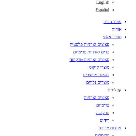
English
Español
עמוד הבית
אודות
מוצרי אלמי
עציצים ואדניות פלסטיק
כדים ואדניות פרימיום
עציצים ואדניות טרקוטה
מוצרי קוקוס
כסאות מעוצבים
מוצרים נלווים
קטלוגים
עציצים ואדניות
פרימיום
טרקוטה
ריהוט
נקודות מכירה
משתלות