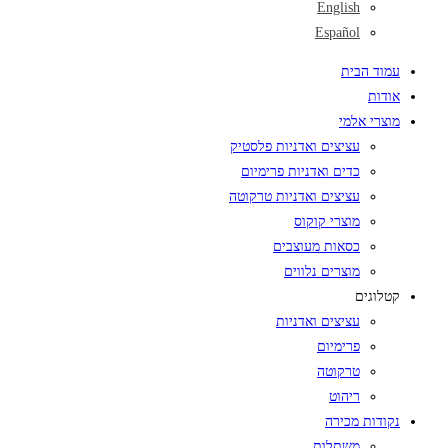
English
Español
עמוד הבית
אודות
מוצרי אלמי
עציצים ואדניות פלסטיק
כדים ואדניות פרימיום
עציצים ואדניות טרקוטה
מוצרי קוקוס
כסאות מעוצבים
מוצרים נלווים
קטלוגים
עציצים ואדניות
פרימיום
טרקוטה
ריהוט
נקודות מכירה
משתלות