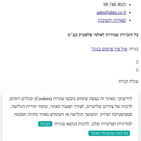
09.740.3025
sales@almi.co.il
שאלות ותשובות
כל הזכויות שמורות לאלמי פלסטיק בע"מ
בנייה:
איל פור פרסום בגוגל
×
×
עגלת קניות
לידיעתך: באתר זה נעשה שימוש בקבצי עוגיות (Cookies) ובכלים דומים,
לרבות של צדדים שלישיים, לצורך תפעול האתר, שיפור חוויית הגלישה,
סטטיסטיקה ושיווק. ההמשך הגלישה או השימוש באתר מהווה הסכמה
למדיניות הפרטיות שלנו, לרבות בנושא עוגיות
הבנתי
מדיניות ופרטיות האתר