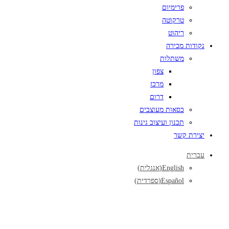
פרימיום
טרקוטה
ריהוט
נקודות מכירה
משתלות
צפון
מרכז
דרום
כסאות מעוצבים
תכנון ועיצוב גינות
יצירת קשר
עברית
English
(
אנגלית
)
Español
(
ספרדית
)