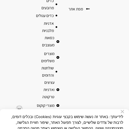
כדים
מרובעים
מפת אתר
כדים עגולים
אדניות
מלבניות
כסאות
מעוצבים
מוצרים
משלימים
שולחנות
והדומים
עציצים
ואדניות
טרקוטה
מוצרי קוקוס
לידיעתך: באתר זה נעשה שימוש בקבצי עוגיות (Cookies) ובכלים דומים,
לרבות של צדדים שלישיים, לצורך תפעול האתר, שיפור חוויית הגלישה,
סטטיסטיקה ושיווק. ההמשך הגלישה או השימוש באתר מהווה הסכמה