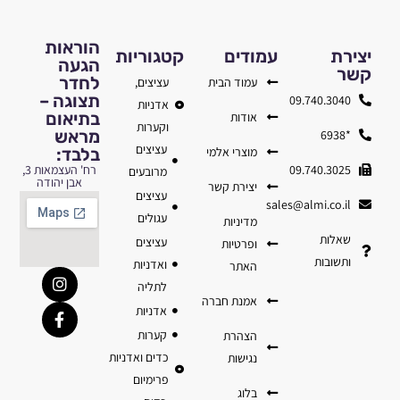
הוראות
יצירת
עמודים
קטגוריות
הגעה
קשר
לחדר
עמוד הבית
עציצים,
תצוגה –
09.740.3040
אדניות
בתיאום
אודות
וקערות
מראש
*6938
עציצים
מוצרי אלמי
בלבד:
09.740.3025
רח' העצמאות 3,
מרובעים
אבן יהודה
יצירת קשר
עציצים
sales@almi.co.il
עגולים
מדיניות
שאלות
עציצים
ופרטיות
ותשובות
ואדניות
האתר
לתליה
אמנת חברה
אדניות
קערות
הצהרת
כדים ואדניות
נגישות
פרימיום
בלוג