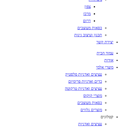
צפון
מרכז
דרום
כסאות מעוצבים
תכנון ועיצוב גינות
יצירת קשר
עמוד הבית
אודות
מוצרי אלמי
עציצים ואדניות פלסטיק
כדים ואדניות פרימיום
עציצים ואדניות טרקוטה
מוצרי קוקוס
כסאות מעוצבים
מוצרים נלווים
קטלוגים
עציצים ואדניות