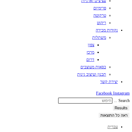
עציצים ואדניות
פרימיום
טרקוטה
ריהוט
נקודות מכירה
משתלות
צפון
מרכז
דרום
כסאות מעוצבים
תכנון ועיצוב גינות
יצירת קשר
Facebook
Instagram
Search ...
Results
ראה כל התוצאות
עברית