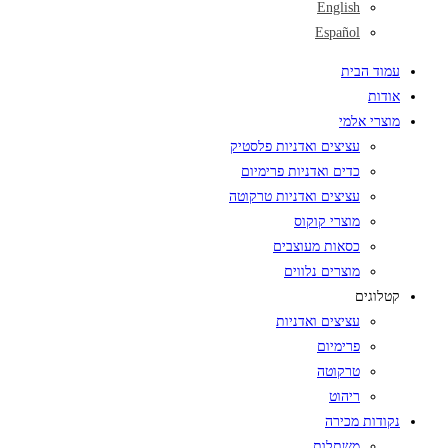
English
Español
עמוד הבית
אודות
מוצרי אלמי
עציצים ואדניות פלסטיק
כדים ואדניות פרימיום
עציצים ואדניות טרקוטה
מוצרי קוקוס
כסאות מעוצבים
מוצרים נלווים
קטלוגים
עציצים ואדניות
פרימיום
טרקוטה
ריהוט
נקודות מכירה
משתלות