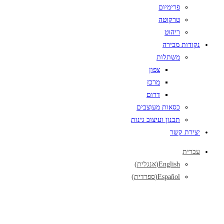
פרימיום
טרקוטה
ריהוט
נקודות מכירה
משתלות
צפון
מרכז
דרום
כסאות מעוצבים
תכנון ועיצוב גינות
יצירת קשר
עברית
English
(
אנגלית
)
Español
(
ספרדית
)