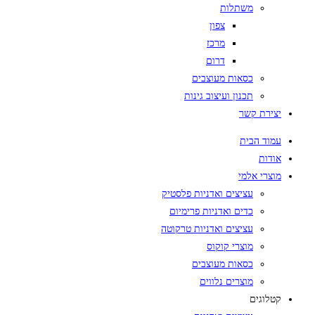
משתלות
צפון
מרכז
דרום
כסאות מעוצבים
תכנון ועיצוב גינות
יצירת קשר
עמוד הבית
אודות
מוצרי אלמי
עציצים ואדניות פלסטיק
כדים ואדניות פרימיום
עציצים ואדניות טרקוטה
מוצרי קוקוס
כסאות מעוצבים
מוצרים נלווים
קטלוגים