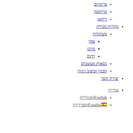
פרימיום
טרקוטה
ריהוט
נקודות מכירה
משתלות
צפון
מרכז
דרום
כסאות מעוצבים
תכנון ועיצוב גינות
יצירת קשר
עברית
English
(
אנגלית
)
Español
(
ספרדית
)