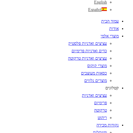
English
Español
עמוד הבית
אודות
מוצרי אלמי
עציצים ואדניות פלסטיק
כדים ואדניות פרימיום
עציצים ואדניות טרקוטה
מוצרי קוקוס
כסאות מעוצבים
מוצרים נלווים
קטלוגים
עציצים ואדניות
פרימיום
טרקוטה
ריהוט
נקודות מכירה
משתלות