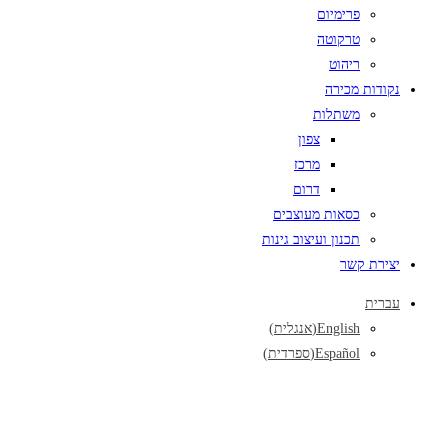
פרימיום
טרקוטה
ריהוט
נקודות מכירה
משתלות
צפון
מרכז
דרום
כסאות מעוצבים
תכנון ועיצוב גינות
יצירת קשר
עברית
English
(
אנגלית
)
Español
(
ספרדית
)