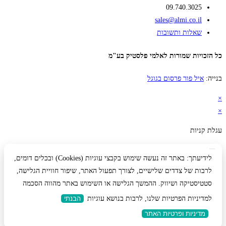
09.740.3025
sales@almi.co.il
שאלות ותשובות
כל הזכויות שמורות לאלמי פלסטיק בע"מ
בנייה:
איל פור פרסום בגוגל
×
×
עגלת קניות
לידיעתך: באתר זה נעשה שימוש בקבצי עוגיות (Cookies) ובכלים דומים,
לרבות של צדדים שלישיים, לצורך תפעול האתר, שיפור חוויית הגלישה,
סטטיסטיקה ושיווק. ההמשך הגלישה או השימוש באתר מהווה הסכמה
למדיניות הפרטיות שלנו, לרבות בנושא עוגיות
הבנתי
מדיניות ופרטיות האתר