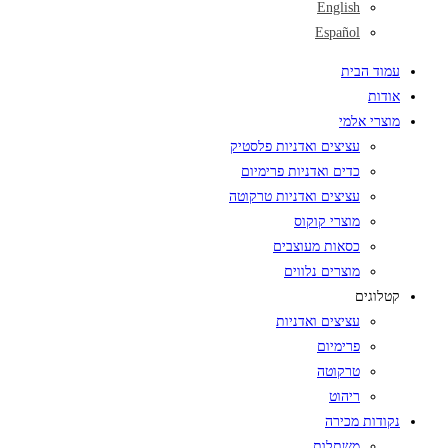
English
Español
עמוד הבית
אודות
מוצרי אלמי
עציצים ואדניות פלסטיק
כדים ואדניות פרימיום
עציצים ואדניות טרקוטה
מוצרי קוקוס
כסאות מעוצבים
מוצרים נלווים
קטלוגים
עציצים ואדניות
פרימיום
טרקוטה
ריהוט
נקודות מכירה
משתלות