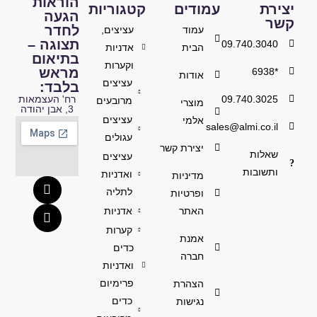
הוראות
יצירת
עמודים
קטגוריות
הגעה
קשר
לחדר
עמוד
עציצים,
תצוגה –
09.740.3040
הבית
אדניות
בתיאום
וקערות
מראש
*6938
אודות
עציצים
בלבד:
09.740.3025
רח' העצמאות
מרובעים
מוצרי
3, אבן יהודה
עציצים
אלמי
sales@almi.co.il
עגולים
יצירת קשר
שאלות
עציצים
ותשובות
ואדניות
מדיניות
לתליה
ופרטיות
האתר
אדניות
קערות
אמנת
כדים
חברה
ואדניות
פרימיום
הצהרת
כדים
נגישות