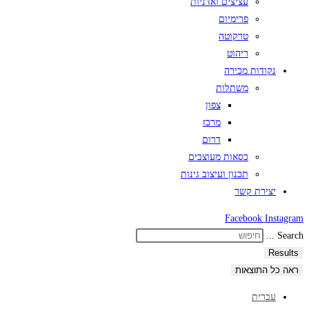
עציצים ואדניות
פרימיום
טרקוטה
ריהוט
נקודות מכירה
משתלות
צפון
מרכז
דרום
כסאות מעוצבים
תכנון ועיצוב גינות
יצירת קשר
Facebook
Instagram
Search ...
Results
ראה כל התוצאות
עברית