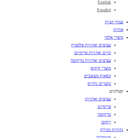
English
Español
עמוד הבית
אודות
מוצרי אלמי
עציצים ואדניות פלסטיק
כדים ואדניות פרימיום
עציצים ואדניות טרקוטה
מוצרי קוקוס
כסאות מעוצבים
מוצרים נלווים
קטלוגים
עציצים ואדניות
פרימיום
טרקוטה
ריהוט
נקודות מכירה
משתלות