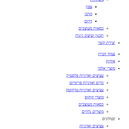
צפון
מרכז
דרום
כסאות מעוצבים
תכנון ועיצוב גינות
יצירת קשר
עמוד הבית
אודות
מוצרי אלמי
עציצים ואדניות פלסטיק
כדים ואדניות פרימיום
עציצים ואדניות טרקוטה
מוצרי קוקוס
כסאות מעוצבים
מוצרים נלווים
קטלוגים
עציצים ואדניות