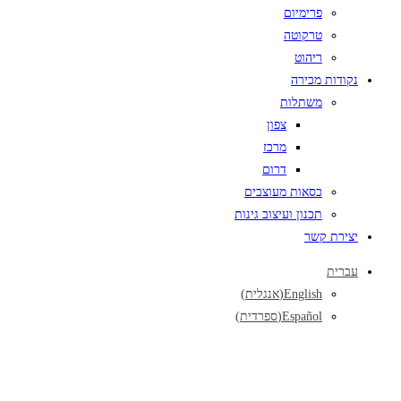
פרימיום
טרקוטה
ריהוט
נקודות מכירה
משתלות
צפון
מרכז
דרום
כסאות מעוצבים
תכנון ועיצוב גינות
יצירת קשר
עברית
English
(
אנגלית
)
Español
(
ספרדית
)