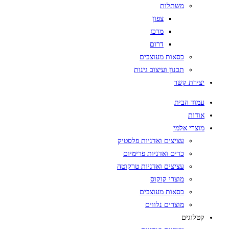
משתלות
צפון
מרכז
דרום
כסאות מעוצבים
תכנון ועיצוב גינות
יצירת קשר
עמוד הבית
אודות
מוצרי אלמי
עציצים ואדניות פלסטיק
כדים ואדניות פרימיום
עציצים ואדניות טרקוטה
מוצרי קוקוס
כסאות מעוצבים
מוצרים נלווים
קטלוגים