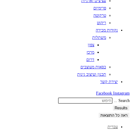
עציצים ואדניות
פרימיום
טרקוטה
ריהוט
נקודות מכירה
משתלות
צפון
מרכז
דרום
כסאות מעוצבים
תכנון ועיצוב גינות
יצירת קשר
Facebook
Instagram
Search ...
Results
ראה כל התוצאות
עברית