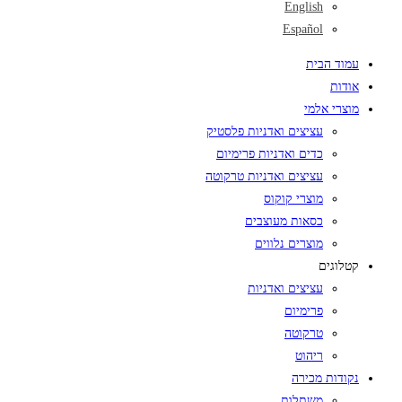
English
Español
עמוד הבית
אודות
מוצרי אלמי
עציצים ואדניות פלסטיק
כדים ואדניות פרימיום
עציצים ואדניות טרקוטה
מוצרי קוקוס
כסאות מעוצבים
מוצרים נלווים
קטלוגים
עציצים ואדניות
פרימיום
טרקוטה
ריהוט
נקודות מכירה
משתלות