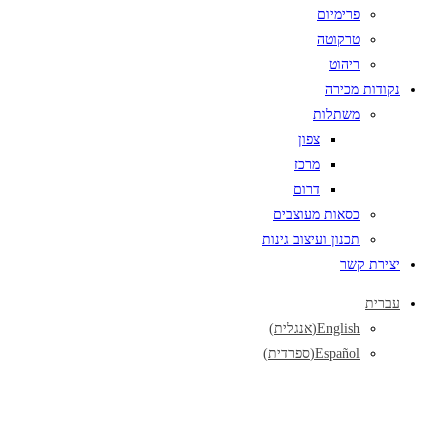
פרימיום
טרקוטה
ריהוט
נקודות מכירה
משתלות
צפון
מרכז
דרום
כסאות מעוצבים
תכנון ועיצוב גינות
יצירת קשר
עברית
English
(
אנגלית
)
Español
(
ספרדית
)