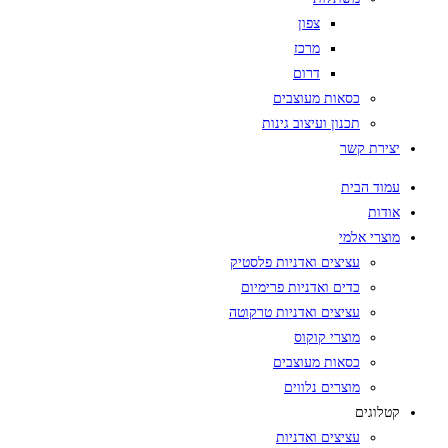
צפון
מרכז
דרום
כסאות מעוצבים
תכנון ועיצוב גינות
יצירת קשר
עמוד הבית
אודות
מוצרי אלמי
עציצים ואדניות פלסטיק
כדים ואדניות פרימיום
עציצים ואדניות טרקוטה
מוצרי קוקוס
כסאות מעוצבים
מוצרים נלווים
קטלוגים
עציצים ואדניות