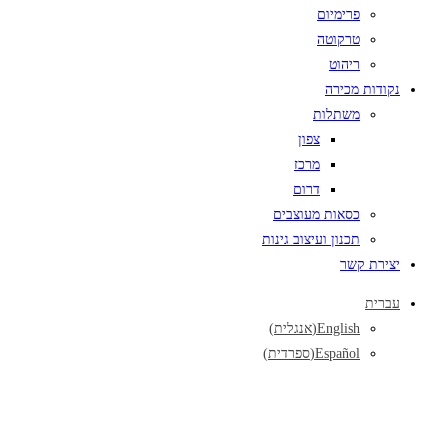
פרימיום
טרקוטה
ריהוט
נקודות מכירה
משתלות
צפון
מרכז
דרום
כסאות מעוצבים
תכנון ועיצוב גינות
יצירת קשר
עברית
English
(
אנגלית
)
Español
(
ספרדית
)