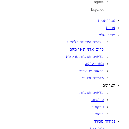
English
Español
עמוד הבית
אודות
מוצרי אלמי
עציצים ואדניות פלסטיק
כדים ואדניות פרימיום
עציצים ואדניות טרקוטה
מוצרי קוקוס
כסאות מעוצבים
מוצרים נלווים
קטלוגים
עציצים ואדניות
פרימיום
טרקוטה
ריהוט
נקודות מכירה
משתלות