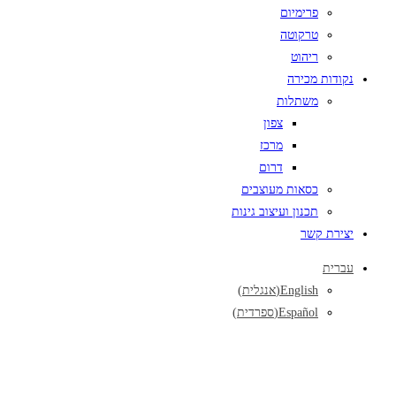
פרימיום
טרקוטה
ריהוט
נקודות מכירה
משתלות
צפון
מרכז
דרום
כסאות מעוצבים
תכנון ועיצוב גינות
יצירת קשר
עברית
English
(
אנגלית
)
Español
(
ספרדית
)