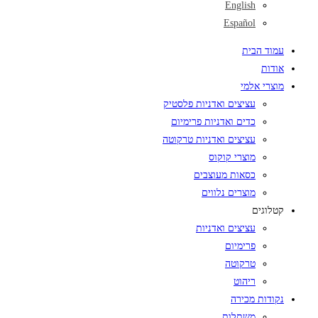
English
Español
עמוד הבית
אודות
מוצרי אלמי
עציצים ואדניות פלסטיק
כדים ואדניות פרימיום
עציצים ואדניות טרקוטה
מוצרי קוקוס
כסאות מעוצבים
מוצרים נלווים
קטלוגים
עציצים ואדניות
פרימיום
טרקוטה
ריהוט
נקודות מכירה
משתלות