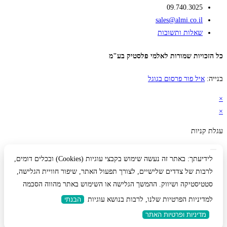
09.740.3025
sales@almi.co.il
שאלות ותשובות
כל הזכויות שמורות לאלמי פלסטיק בע"מ
בנייה:
איל פור פרסום בגוגל
×
×
עגלת קניות
לידיעתך: באתר זה נעשה שימוש בקבצי עוגיות (Cookies) ובכלים דומים,
לרבות של צדדים שלישיים, לצורך תפעול האתר, שיפור חוויית הגלישה,
סטטיסטיקה ושיווק. ההמשך הגלישה או השימוש באתר מהווה הסכמה
למדיניות הפרטיות שלנו, לרבות בנושא עוגיות
הבנתי
מדיניות ופרטיות האתר