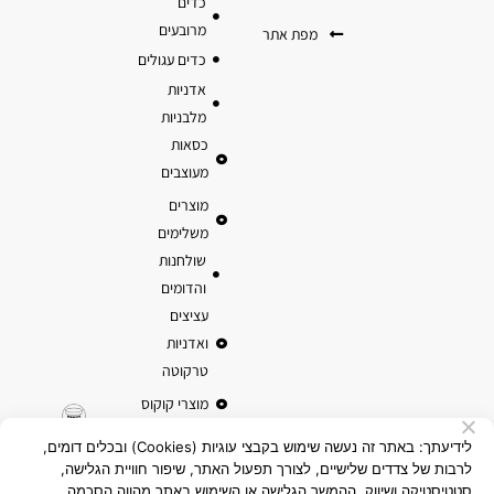
כדים
מרובעים
מפת אתר
כדים עגולים
אדניות
מלבניות
כסאות
מעוצבים
מוצרים
משלימים
שולחנות
והדומים
עציצים
ואדניות
טרקוטה
מוצרי קוקוס
לידיעתך: באתר זה נעשה שימוש בקבצי עוגיות (Cookies) ובכלים דומים,
לרבות של צדדים שלישיים, לצורך תפעול האתר, שיפור חוויית הגלישה,
סטטיסטיקה ושיווק. ההמשך הגלישה או השימוש באתר מהווה הסכמה