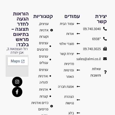
הוראות
יצירת
עמודים
קטגוריות
הגעה
קשר
לחדר
עמוד הבית
עציצים,
תצוגה –
09.740.3040
אדניות
בתיאום
אודות
וקערות
מראש
*6938
עציצים
מוצרי אלמי
בלבד:
09.740.3025
רח' העצמאות 3,
מרובעים
אבן יהודה
יצירת קשר
עציצים
sales@almi.co.il
עגולים
מדיניות
שאלות
עציצים
ופרטיות
ותשובות
ואדניות
האתר
לתליה
אמנת חברה
אדניות
קערות
הצהרת
כדים ואדניות
נגישות
פרימיום
בלוג