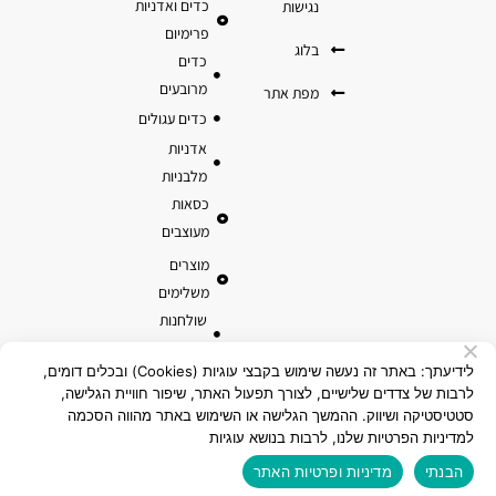
כדים ואדניות
נגישות
פרימיום
בלוג
כדים
מרובעים
מפת אתר
כדים עגולים
אדניות
מלבניות
כסאות
מעוצבים
מוצרים
משלימים
שולחנות
והדומים
לידיעתך: באתר זה נעשה שימוש בקבצי עוגיות (Cookies) ובכלים דומים,
עציצים
לרבות של צדדים שלישיים, לצורך תפעול האתר, שיפור חוויית הגלישה,
ואדניות
סטטיסטיקה ושיווק. ההמשך הגלישה או השימוש באתר מהווה הסכמה
טרקוטה
למדיניות הפרטיות שלנו, לרבות בנושא עוגיות
מוצרי קוקוס
הבנתי
מדיניות ופרטיות האתר