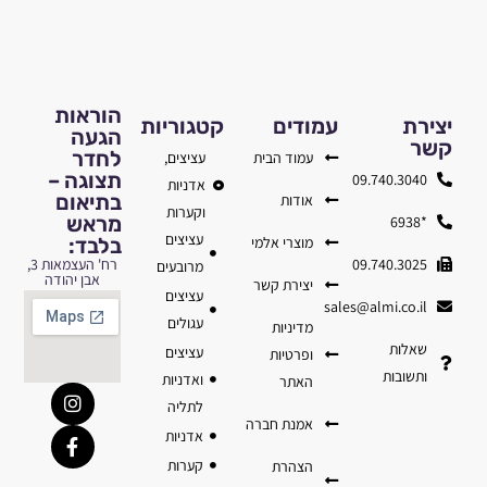
הוראות
יצירת
עמודים
קטגוריות
הגעה
קשר
לחדר
עמוד הבית
עציצים,
תצוגה –
09.740.3040
אדניות
בתיאום
אודות
וקערות
מראש
*6938
עציצים
מוצרי אלמי
בלבד:
09.740.3025
רח' העצמאות 3,
מרובעים
אבן יהודה
יצירת קשר
עציצים
sales@almi.co.il
עגולים
מדיניות
שאלות
עציצים
ופרטיות
ותשובות
ואדניות
האתר
לתליה
אמנת חברה
אדניות
קערות
הצהרת