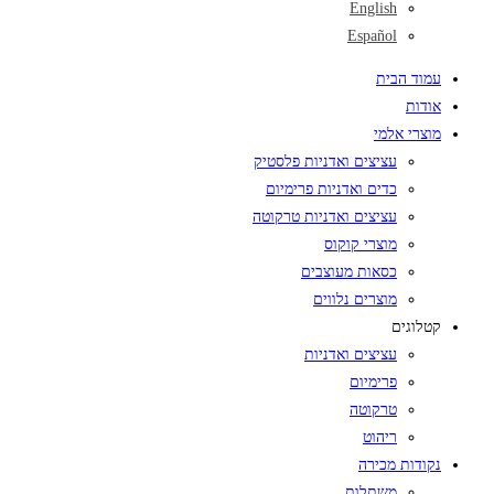
English
Español
עמוד הבית
אודות
מוצרי אלמי
עציצים ואדניות פלסטיק
כדים ואדניות פרימיום
עציצים ואדניות טרקוטה
מוצרי קוקוס
כסאות מעוצבים
מוצרים נלווים
קטלוגים
עציצים ואדניות
פרימיום
טרקוטה
ריהוט
נקודות מכירה
משתלות