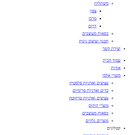
משתלות
צפון
מרכז
דרום
כסאות מעוצבים
תכנון ועיצוב גינות
יצירת קשר
עמוד הבית
אודות
מוצרי אלמי
עציצים ואדניות פלסטיק
כדים ואדניות פרימיום
עציצים ואדניות טרקוטה
מוצרי קוקוס
כסאות מעוצבים
מוצרים נלווים
קטלוגים