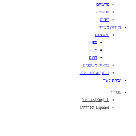
פרימיום
טרקוטה
ריהוט
נקודות מכירה
משתלות
צפון
מרכז
דרום
כסאות מעוצבים
תכנון ועיצוב גינות
יצירת קשר
עברית
English
(
אנגלית
)
Español
(
ספרדית
)