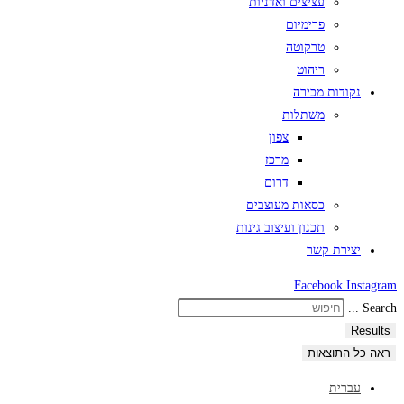
עציצים ואדניות
פרימיום
טרקוטה
ריהוט
נקודות מכירה
משתלות
צפון
מרכז
דרום
כסאות מעוצבים
תכנון ועיצוב גינות
יצירת קשר
Facebook
Instagram
Search ...
Results
ראה כל התוצאות
עברית