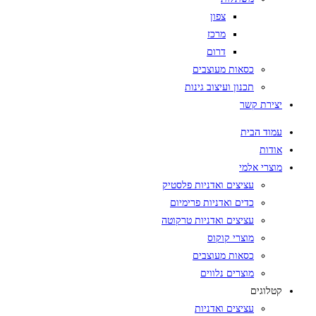
צפון
מרכז
דרום
כסאות מעוצבים
תכנון ועיצוב גינות
יצירת קשר
עמוד הבית
אודות
מוצרי אלמי
עציצים ואדניות פלסטיק
כדים ואדניות פרימיום
עציצים ואדניות טרקוטה
מוצרי קוקוס
כסאות מעוצבים
מוצרים נלווים
קטלוגים
עציצים ואדניות