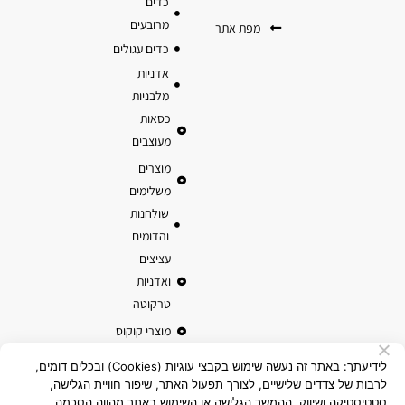
כדים
מרובעים
מפת אתר
כדים עגולים
אדניות
מלבניות
כסאות
מעוצבים
מוצרים
משלימים
שולחנות
והדומים
עציצים
ואדניות
טרקוטה
מוצרי קוקוס
לידיעתך: באתר זה נעשה שימוש בקבצי עוגיות (Cookies) ובכלים דומים,
לרבות של צדדים שלישיים, לצורך תפעול האתר, שיפור חוויית הגלישה,
סטטיסטיקה ושיווק. ההמשך הגלישה או השימוש באתר מהווה הסכמה