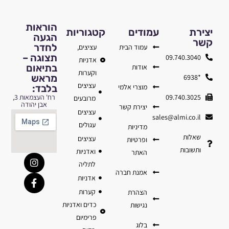
הוראות
יצירת
עמודים
קטגוריות
הגעה
קשר
לחדר
עמוד הבית
עציצים,
תצוגה –
09.740.3040
אדניות
בתיאום
אודות
וקערות
מראש
*6938
עציצים
מוצרי אלמי
בלבד:
09.740.3025
רח' העצמאות 3,
מרובעים
אבן יהודה
יצירת קשר
עציצים
sales@almi.co.il
עגולים
מדיניות
שאלות
עציצים
ופרטיות
ותשובות
ואדניות
האתר
לתליה
אמנת חברה
אדניות
קערות
הצהרת
כדים ואדניות
נגישות
פרימיום
בלוג