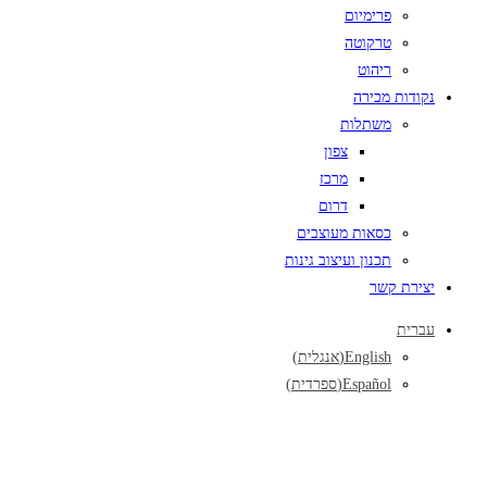
פרימיום
טרקוטה
ריהוט
נקודות מכירה
משתלות
צפון
מרכז
דרום
כסאות מעוצבים
תכנון ועיצוב גינות
יצירת קשר
עברית
English
(
אנגלית
)
Español
(
ספרדית
)