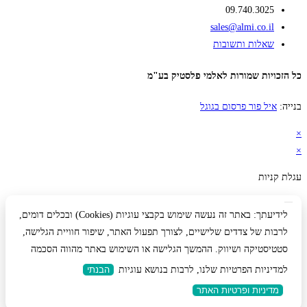
09.740.3025
sales@almi.co.il
שאלות ותשובות
כל הזכויות שמורות לאלמי פלסטיק בע"מ
בנייה:
איל פור פרסום בגוגל
×
×
עגלת קניות
לידיעתך: באתר זה נעשה שימוש בקבצי עוגיות (Cookies) ובכלים דומים,
לרבות של צדדים שלישיים, לצורך תפעול האתר, שיפור חוויית הגלישה,
סטטיסטיקה ושיווק. ההמשך הגלישה או השימוש באתר מהווה הסכמה
למדיניות הפרטיות שלנו, לרבות בנושא עוגיות
הבנתי
מדיניות ופרטיות האתר