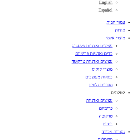
English
Español
עמוד הבית
אודות
מוצרי אלמי
עציצים ואדניות פלסטיק
כדים ואדניות פרימיום
עציצים ואדניות טרקוטה
מוצרי קוקוס
כסאות מעוצבים
מוצרים נלווים
קטלוגים
עציצים ואדניות
פרימיום
טרקוטה
ריהוט
נקודות מכירה
משתלות