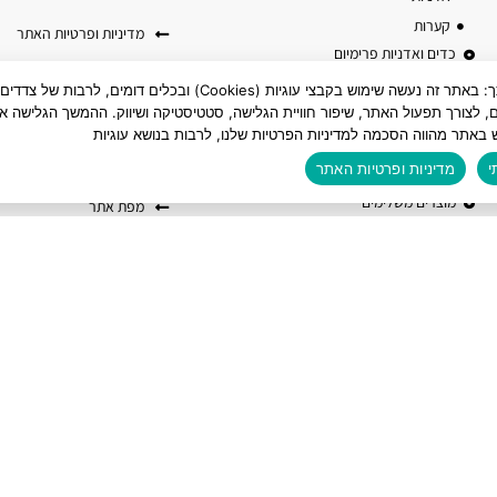
קערות
מדיניות ופרטיות האתר
כדים ואדניות פרימיום
אמנת חברה
כדים מרובעים
לידיעתך: באתר זה נעשה שימוש בקבצי עוגיות (Cookies) ובכלים דומים, לרבות של צדדים
כדים עגולים
ם, לצורך תפעול האתר, שיפור חוויית הגלישה, סטטיסטיקה ושיווק. ההמשך הגלישה או
הצהרת נגישות
 באתר מהווה הסכמה למדיניות הפרטיות שלנו, לרבות בנושא עוגיות
אדניות מלבניות
בלוג
כסאות מעוצבים
י
מדיניות ופרטיות האתר
מוצרים משלימים
מפת אתר
שולחנות והדומים
עציצים ואדניות טרקוטה
מוצרי קוקוס