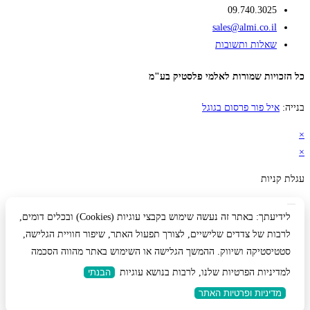
09.740.3025
sales@almi.co.il
שאלות ותשובות
כל הזכויות שמורות לאלמי פלסטיק בע"מ
בנייה:
איל פור פרסום בגוגל
×
×
עגלת קניות
לידיעתך: באתר זה נעשה שימוש בקבצי עוגיות (Cookies) ובכלים דומים,
לרבות של צדדים שלישיים, לצורך תפעול האתר, שיפור חוויית הגלישה,
סטטיסטיקה ושיווק. ההמשך הגלישה או השימוש באתר מהווה הסכמה
למדיניות הפרטיות שלנו, לרבות בנושא עוגיות
הבנתי
מדיניות ופרטיות האתר