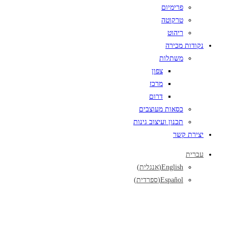
פרימיום
טרקוטה
ריהוט
נקודות מכירה
משתלות
צפון
מרכז
דרום
כסאות מעוצבים
תכנון ועיצוב גינות
יצירת קשר
עברית
English
(
אנגלית
)
Español
(
ספרדית
)