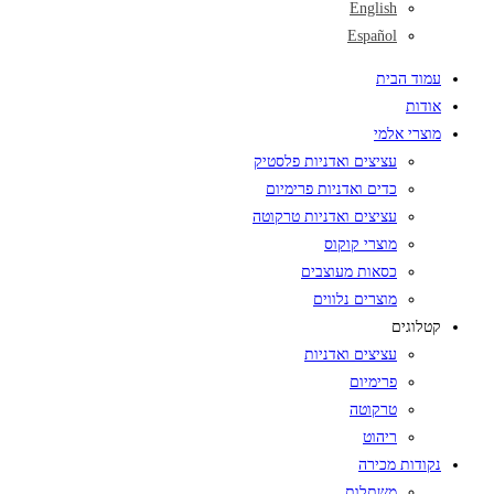
English
Español
עמוד הבית
אודות
מוצרי אלמי
עציצים ואדניות פלסטיק
כדים ואדניות פרימיום
עציצים ואדניות טרקוטה
מוצרי קוקוס
כסאות מעוצבים
מוצרים נלווים
קטלוגים
עציצים ואדניות
פרימיום
טרקוטה
ריהוט
נקודות מכירה
משתלות