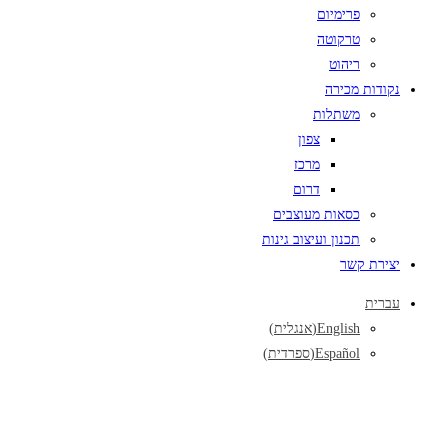
פרימיום
טרקוטה
ריהוט
נקודות מכירה
משתלות
צפון
מרכז
דרום
כסאות מעוצבים
תכנון ועיצוב גינות
יצירת קשר
עברית
English
(
אנגלית
)
Español
(
ספרדית
)