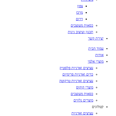
צפון
מרכז
דרום
כסאות מעוצבים
תכנון ועיצוב גינות
יצירת קשר
עמוד הבית
אודות
מוצרי אלמי
עציצים ואדניות פלסטיק
כדים ואדניות פרימיום
עציצים ואדניות טרקוטה
מוצרי קוקוס
כסאות מעוצבים
מוצרים נלווים
קטלוגים
עציצים ואדניות