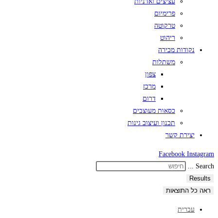
עציצים ואדניות
פרימיום
טרקוטה
ריהוט
נקודות מכירה
משתלות
צפון
מרכז
דרום
כסאות מעוצבים
תכנון ועיצוב גינות
יצירת קשר
Facebook
Instagram
Search ...
Results
ראה כל התוצאות
עברית