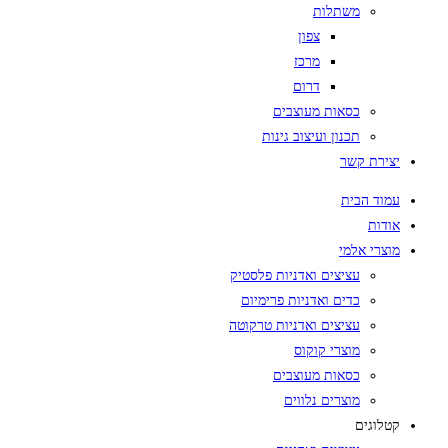
משתלות
צפון
מרכז
דרום
כסאות מעוצבים
תכנון ועיצוב גינות
יצירת קשר
עמוד הבית
אודות
מוצרי אלמי
עציצים ואדניות פלסטיק
כדים ואדניות פרימיום
עציצים ואדניות טרקוטה
מוצרי קוקוס
כסאות מעוצבים
מוצרים נלווים
קטלוגים