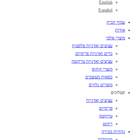
English
Español
עמוד הבית
אודות
מוצרי אלמי
עציצים ואדניות פלסטיק
כדים ואדניות פרימיום
עציצים ואדניות טרקוטה
מוצרי קוקוס
כסאות מעוצבים
מוצרים נלווים
קטלוגים
עציצים ואדניות
פרימיום
טרקוטה
ריהוט
נקודות מכירה
משתלות