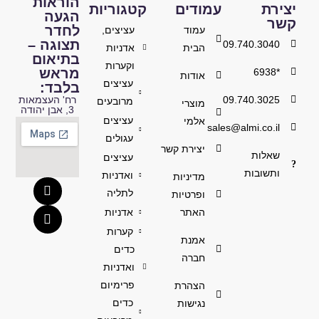
הוראות
יצירת
עמודים
קטגוריות
הגעה
קשר
לחדר
עמוד
עציצים,
תצוגה –
09.740.3040
הבית
אדניות
בתיאום
וקערות
מראש
*6938
אודות
עציצים
בלבד:
09.740.3025
רח' העצמאות
מרובעים
מוצרי
3, אבן יהודה
עציצים
אלמי
sales@almi.co.il
עגולים
יצירת קשר
שאלות
עציצים
ותשובות
ואדניות
מדיניות
לתליה
ופרטיות
האתר
אדניות
קערות
אמנת
כדים
חברה
ואדניות
פרימיום
הצהרת
כדים
נגישות