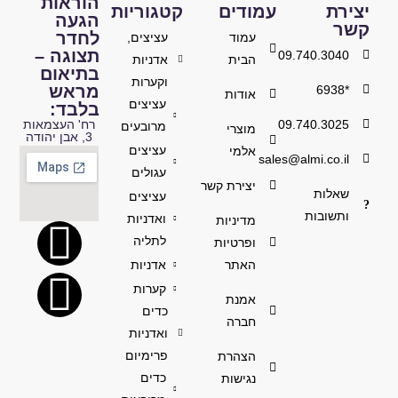
הוראות
יצירת
עמודים
קטגוריות
הגעה
קשר
לחדר
עמוד
עציצים,
תצוגה –
09.740.3040
הבית
אדניות
בתיאום
וקערות
מראש
*6938
אודות
עציצים
בלבד:
09.740.3025
רח' העצמאות
מרובעים
מוצרי
3, אבן יהודה
עציצים
אלמי
sales@almi.co.il
עגולים
יצירת קשר
שאלות
עציצים
ותשובות
ואדניות
מדיניות
לתליה
ופרטיות
האתר
אדניות
קערות
אמנת
כדים
חברה
ואדניות
פרימיום
הצהרת
כדים
נגישות