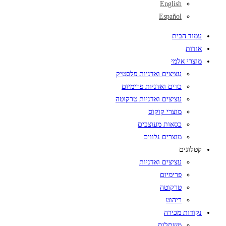
English
Español
עמוד הבית
אודות
מוצרי אלמי
עציצים ואדניות פלסטיק
כדים ואדניות פרימיום
עציצים ואדניות טרקוטה
מוצרי קוקוס
כסאות מעוצבים
מוצרים נלווים
קטלוגים
עציצים ואדניות
פרימיום
טרקוטה
ריהוט
נקודות מכירה
משתלות