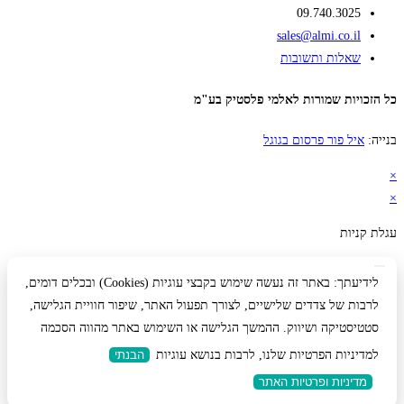
09.740.3025
sales@almi.co.il
שאלות ותשובות
כל הזכויות שמורות לאלמי פלסטיק בע"מ
בנייה:
איל פור פרסום בגוגל
×
×
עגלת קניות
לידיעתך: באתר זה נעשה שימוש בקבצי עוגיות (Cookies) ובכלים דומים,
לרבות של צדדים שלישיים, לצורך תפעול האתר, שיפור חוויית הגלישה,
סטטיסטיקה ושיווק. ההמשך הגלישה או השימוש באתר מהווה הסכמה
למדיניות הפרטיות שלנו, לרבות בנושא עוגיות
הבנתי
מדיניות ופרטיות האתר