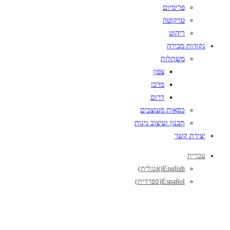
פרימיום
טרקוטה
ריהוט
נקודות מכירה
משתלות
צפון
מרכז
דרום
כסאות מעוצבים
תכנון ועיצוב גינות
יצירת קשר
עברית
English
(
אנגלית
)
Español
(
ספרדית
)