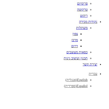
פרימיום
טרקוטה
ריהוט
נקודות מכירה
משתלות
צפון
מרכז
דרום
כסאות מעוצבים
תכנון ועיצוב גינות
יצירת קשר
עברית
English
(
אנגלית
)
Español
(
ספרדית
)