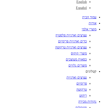
English
Español
עמוד הבית
אודות
מוצרי אלמי
עציצים ואדניות פלסטיק
כדים ואדניות פרימיום
עציצים ואדניות טרקוטה
מוצרי קוקוס
כסאות מעוצבים
מוצרים נלווים
קטלוגים
עציצים ואדניות
פרימיום
טרקוטה
ריהוט
נקודות מכירה
משתלות