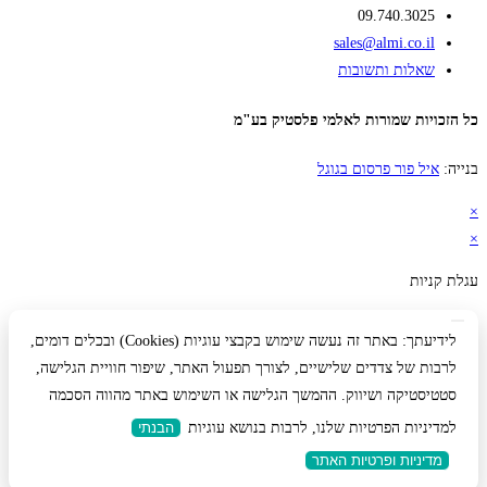
09.740.3025
sales@almi.co.il
שאלות ותשובות
כל הזכויות שמורות לאלמי פלסטיק בע"מ
בנייה:
איל פור פרסום בגוגל
×
×
עגלת קניות
לידיעתך: באתר זה נעשה שימוש בקבצי עוגיות (Cookies) ובכלים דומים,
לרבות של צדדים שלישיים, לצורך תפעול האתר, שיפור חוויית הגלישה,
סטטיסטיקה ושיווק. ההמשך הגלישה או השימוש באתר מהווה הסכמה
למדיניות הפרטיות שלנו, לרבות בנושא עוגיות
הבנתי
מדיניות ופרטיות האתר