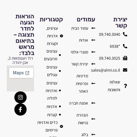
הוראות
יצירת
עמודים
קטגוריות
הגעה
קשר
לחדר
עמוד הבית
עציצים,
תצוגה –
09.740.3040
אדניות
בתיאום
אודות
וקערות
מראש
*6938
עציצים
מוצרי אלמי
בלבד:
09.740.3025
רח' העצמאות 3,
מרובעים
אבן יהודה
יצירת קשר
עציצים
sales@almi.co.il
עגולים
מדיניות
שאלות
עציצים
ופרטיות
ותשובות
ואדניות
האתר
לתליה
אמנת חברה
אדניות
קערות
הצהרת
כדים ואדניות
נגישות
פרימיום
בלוג