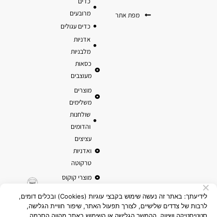
כדים
מרובעים
מפת אתר
כדים עגולים
אדניות
מלבניות
כסאות
מעוצבים
מוצרים
משלימים
שולחנות
והדומים
עציצים
ואדניות
טרקוטה
מוצרי קוקוס
לידיעתך: באתר זה נעשה שימוש בקבצי עוגיות (Cookies) ובכלים דומים,
לרבות של צדדים שלישיים, לצורך תפעול האתר, שיפור חוויית הגלישה,
סטטיסטיקה ושיווק. ההמשך הגלישה או השימוש באתר מהווה הסכמה