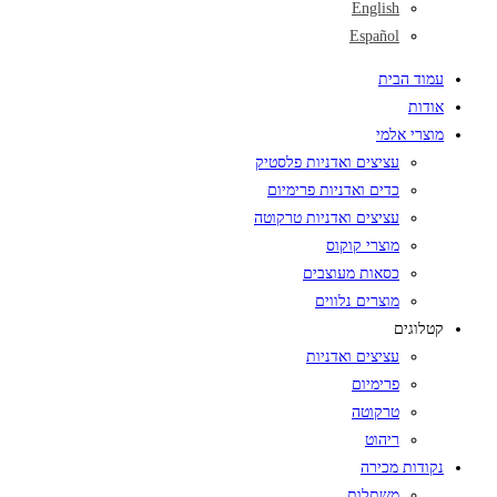
English
Español
עמוד הבית
אודות
מוצרי אלמי
עציצים ואדניות פלסטיק
כדים ואדניות פרימיום
עציצים ואדניות טרקוטה
מוצרי קוקוס
כסאות מעוצבים
מוצרים נלווים
קטלוגים
עציצים ואדניות
פרימיום
טרקוטה
ריהוט
נקודות מכירה
משתלות