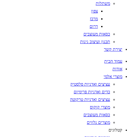
משתלות
צפון
מרכז
דרום
כסאות מעוצבים
תכנון ועיצוב גינות
יצירת קשר
עמוד הבית
אודות
מוצרי אלמי
עציצים ואדניות פלסטיק
כדים ואדניות פרימיום
עציצים ואדניות טרקוטה
מוצרי קוקוס
כסאות מעוצבים
מוצרים נלווים
קטלוגים