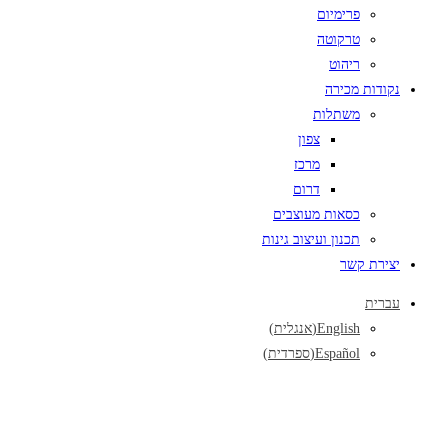
פרימיום
טרקוטה
ריהוט
נקודות מכירה
משתלות
צפון
מרכז
דרום
כסאות מעוצבים
תכנון ועיצוב גינות
יצירת קשר
עברית
English
(
אנגלית
)
Español
(
ספרדית
)