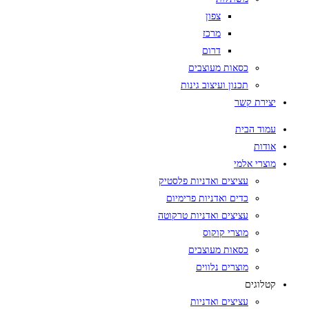
צפון
מרכז
דרום
כסאות מעוצבים
תכנון ועיצוב גינות
יצירת קשר
עמוד הבית
אודות
מוצרי אלמי
עציצים ואדניות פלסטיק
כדים ואדניות פרימיום
עציצים ואדניות טרקוטה
מוצרי קוקוס
כסאות מעוצבים
מוצרים נלווים
קטלוגים
עציצים ואדניות