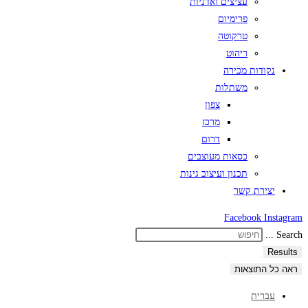
עציצים ואדניות
פרימיום
טרקוטה
ריהוט
נקודות מכירה
משתלות
צפון
מרכז
דרום
כסאות מעוצבים
תכנון ועיצוב גינות
יצירת קשר
Facebook
Instagram
Search ...
Results
ראה כל התוצאות
עברית