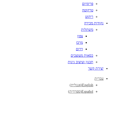
פרימיום
טרקוטה
ריהוט
נקודות מכירה
משתלות
צפון
מרכז
דרום
כסאות מעוצבים
תכנון ועיצוב גינות
יצירת קשר
עברית
English
(
אנגלית
)
Español
(
ספרדית
)