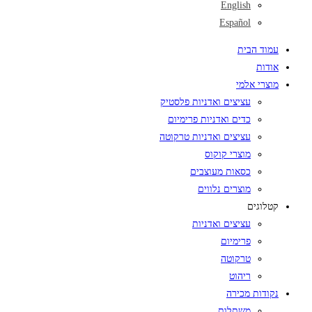
English
Español
עמוד הבית
אודות
מוצרי אלמי
עציצים ואדניות פלסטיק
כדים ואדניות פרימיום
עציצים ואדניות טרקוטה
מוצרי קוקוס
כסאות מעוצבים
מוצרים נלווים
קטלוגים
עציצים ואדניות
פרימיום
טרקוטה
ריהוט
נקודות מכירה
משתלות