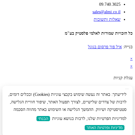
09.740.3025
sales@almi.co.il
שאלות ותשובות
כל הזכויות שמורות לאלמי פלסטיק בע"מ
בנייה:
איל פור פרסום בגוגל
×
×
עגלת קניות
לידיעתך: באתר זה נעשה שימוש בקבצי עוגיות (Cookies) ובכלים דומים,
לרבות של צדדים שלישיים, לצורך תפעול האתר, שיפור חוויית הגלישה,
סטטיסטיקה ושיווק. ההמשך הגלישה או השימוש באתר מהווה הסכמה
למדיניות הפרטיות שלנו, לרבות בנושא עוגיות
הבנתי
מדיניות ופרטיות האתר