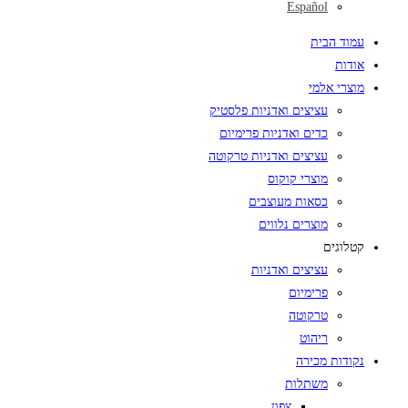
Español
עמוד הבית
אודות
מוצרי אלמי
עציצים ואדניות פלסטיק
כדים ואדניות פרימיום
עציצים ואדניות טרקוטה
מוצרי קוקוס
כסאות מעוצבים
מוצרים נלווים
קטלוגים
עציצים ואדניות
פרימיום
טרקוטה
ריהוט
נקודות מכירה
משתלות
צפון