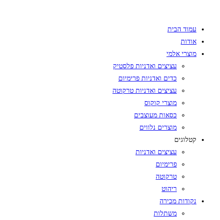
Skip
to
עמוד הבית
content
אודות
מוצרי אלמי
עציצים ואדניות פלסטיק
כדים ואדניות פרימיום
עציצים ואדניות טרקוטה
מוצרי קוקוס
כסאות מעוצבים
מוצרים נלווים
קטלוגים
עציצים ואדניות
פרימיום
טרקוטה
ריהוט
נקודות מכירה
משתלות