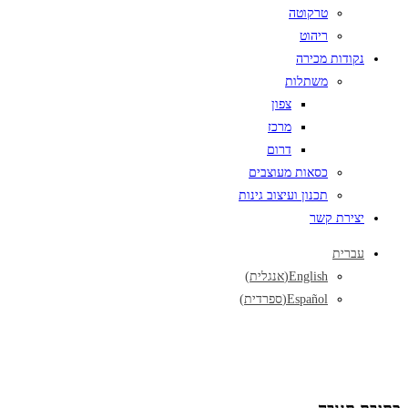
טרקוטה
ריהוט
נקודות מכירה
משתלות
צפון
מרכז
דרום
כסאות מעוצבים
תכנון ועיצוב גינות
יצירת קשר
עברית
English
(
אנגלית
)
Español
(
ספרדית
)