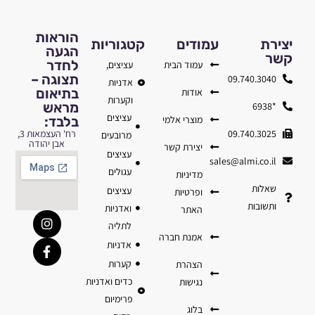
הוראות
יצירת
עמודים
קטגוריות
הגעה
קשר
לחדר
עמוד הבית
עציצים,
תצוגה –
09.740.3040
אדניות
בתיאום
אודות
וקערות
מראש
*6938
עציצים
מוצרי אלמי
בלבד:
09.740.3025
רח' העצמאות 3,
מרובעים
אבן יהודה
יצירת קשר
עציצים
sales@almi.co.il
עגולים
מדיניות
שאלות
עציצים
ופרטיות
ותשובות
ואדניות
האתר
לתליה
אמנת חברה
אדניות
קערות
הצהרת
כדים ואדניות
נגישות
פרימיום
בלוג