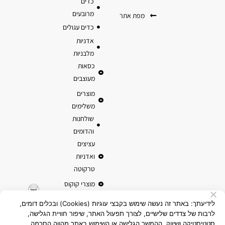
כדים
מרובעים
מפת אתר
כדים עגולים
אדניות
מלבניות
כסאות
מעוצבים
מוצרים
משלימים
שולחנות
והדומים
עציצים
ואדניות
טרקוטה
מוצרי קוקוס
לידיעתך: באתר זה נעשה שימוש בקבצי עוגיות (Cookies) ובכלים דומים,
לרבות של צדדים שלישיים, לצורך תפעול האתר, שיפור חוויית הגלישה,
סטטיסטיקה ושיווק. ההמשך הגלישה או השימוש באתר מהווה הסכמה