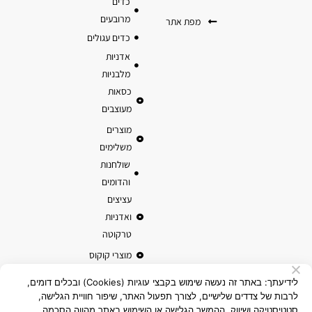
כדים
מרובעים
מפת אתר
כדים עגולים
אדניות
מלבניות
כסאות
מעוצבים
מוצרים
משלימים
שולחנות
והדומים
עציצים
ואדניות
טרקוטה
מוצרי קוקוס
לידיעתך: באתר זה נעשה שימוש בקבצי עוגיות (Cookies) ובכלים דומים,
לרבות של צדדים שלישיים, לצורך תפעול האתר, שיפור חוויית הגלישה,
סטטיסטיקה ושיווק. ההמשך הגלישה או השימוש באתר מהווה הסכמה