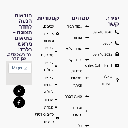
הוראות
יצירת
עמודים
קטגוריות
הגעה
קשר
לחדר
עמוד הבית
עציצים,
תצוגה –
09.740.3040
אדניות
בתיאום
אודות
וקערות
מראש
*6938
עציצים
מוצרי אלמי
בלבד:
09.740.3025
רח' העצמאות 3,
מרובעים
אבן יהודה
יצירת קשר
עציצים
sales@almi.co.il
עגולים
מדיניות
שאלות
עציצים
ופרטיות
ותשובות
ואדניות
האתר
לתליה
אמנת חברה
אדניות
קערות
הצהרת
כדים ואדניות
נגישות
פרימיום
בלוג