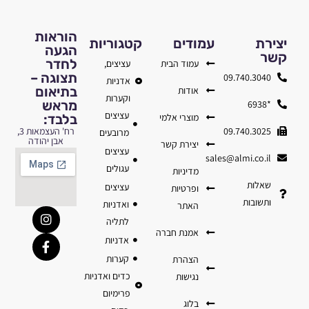
הוראות
יצירת
עמודים
קטגוריות
הגעה
קשר
לחדר
עמוד הבית
עציצים,
תצוגה –
09.740.3040
אדניות
בתיאום
אודות
וקערות
מראש
*6938
עציצים
מוצרי אלמי
בלבד:
09.740.3025
רח' העצמאות 3,
מרובעים
אבן יהודה
יצירת קשר
עציצים
sales@almi.co.il
עגולים
מדיניות
שאלות
עציצים
ופרטיות
ותשובות
ואדניות
האתר
לתליה
אמנת חברה
אדניות
קערות
הצהרת
כדים ואדניות
נגישות
פרימיום
בלוג