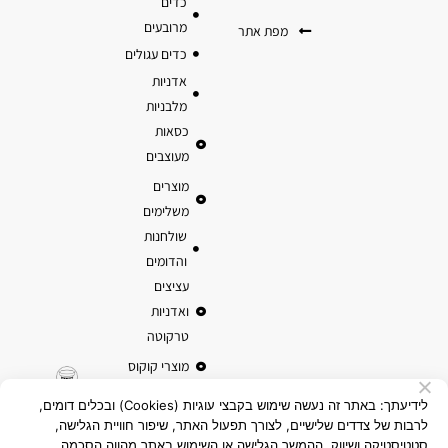
כדים
מרובעים
מפת אתר
כדים עגולים
אדניות
מלבניות
כסאות
מעוצבים
מוצרים
משלימים
שולחנות
והדומים
עציצים
ואדניות
טרקוטה
מוצרי קוקוס
לידיעתך: באתר זה נעשה שימוש בקבצי עוגיות (Cookies) ובכלים דומים,
לרבות של צדדים שלישיים, לצורך תפעול האתר, שיפור חוויית הגלישה,
סטטיסטיקה ושיווק. ההמשך הגלישה או השימוש באתר מהווה הסכמה