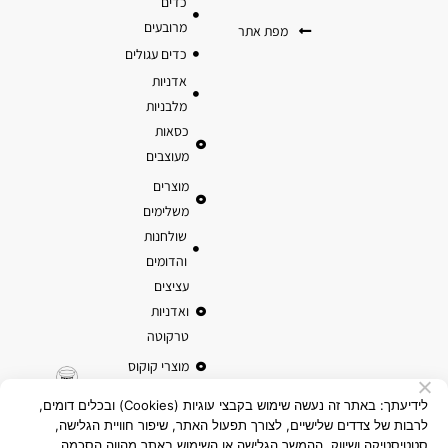
כדים
מרובעים
מפת אתר
כדים עגולים
אדניות
מלבניות
כסאות
מעוצבים
מוצרים
משלימים
שולחנות
והדומים
עציצים
ואדניות
טרקוטה
מוצרי קוקוס
לידיעתך: באתר זה נעשה שימוש בקבצי עוגיות (Cookies) ובכלים דומים,
לרבות של צדדים שלישיים, לצורך תפעול האתר, שיפור חוויית הגלישה,
סטטיסטיקה ושיווק. ההמשך הגלישה או השימוש באתר מהווה הסכמה