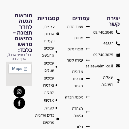
הוראות
יצירת
עמודים
קטגוריות
הגעה
קשר
לחדר
עמוד הבית
עציצים,
תצוגה –
09.740.3040
אדניות
בתיאום
אודות
וקערות
מראש
*6938
עציצים
מוצרי אלמי
בלבד:
09.740.3025
רח' העצמאות 3,
מרובעים
אבן יהודה
יצירת קשר
עציצים
sales@almi.co.il
עגולים
מדיניות
שאלות
עציצים
ופרטיות
ותשובות
ואדניות
האתר
לתליה
אמנת חברה
אדניות
קערות
הצהרת
כדים ואדניות
נגישות
פרימיום
בלוג